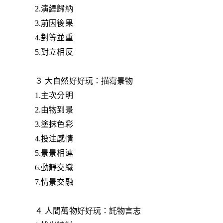
2.演繹歸納
3.前因後果
4.對等並重
5.對立相反
３ 大自然好好玩：描寫景物
1.主次分明
2.由物到景
3.塗抹色彩
4.投注感情
5.景景相連
6.動靜交織
7.情景交融
４ 人間萬物好好玩：託物言志