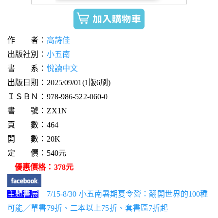
作 者：
高詩佳
出版社別：
小五南
書 系：
悅讀中文
出版日期：2025/09/01(1版6刷)
ＩＳＢＮ：978-986-522-060-0
書 號：ZX1N
頁 數：464
開 數：20K
定 價：540元
優惠價格：378元
主題書展
7/15-8/30 小五南暑期夏令營：翻開世界的100種
可能／單書79折、二本以上75折、套書區7折起