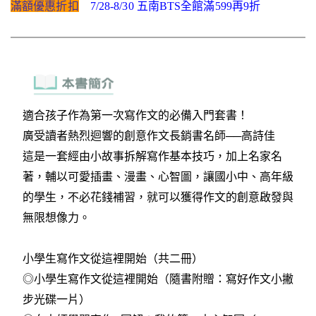
滿額優惠折扣
7/28-8/30 五南BTS全館滿599再9折