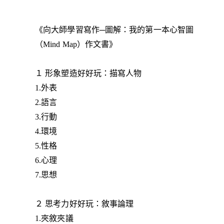
《向大師學習寫作─圖解：我的第一本心智圖
（Mind Map）作文書》
１ 形象塑造好好玩：描寫人物
1.外表
2.語言
3.行動
4.環境
5.性格
6.心理
7.思想
２ 思考力好好玩：敘事論理
1.夾敘夾議