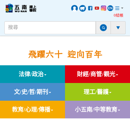
0結帳
飛躍六十 迎向百年
法律/政治
財經/商管/觀光
文/史/哲/期刊
理工/醫護
教育/心理/傳播
小五南/中等教育