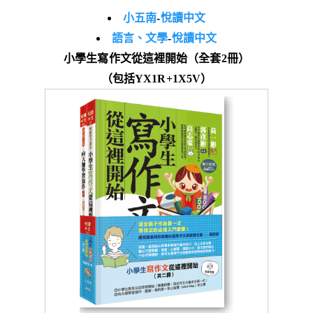
小五南
-
悅讀中文
語言、文學
-
悅讀中文
小學生寫作文從這裡開始（全套2冊）
（包括YX1R+1X5V）