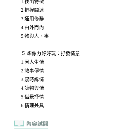
1.找出特徵
2.把握關連
3.運用修辭
4.由外而內
5.物與人、事
５ 想像力好好玩：抒發情意
1.因人生情
2.敘事傳情
3.感時訴情
4.詠物興情
5.借景抒情
6.情理兼具