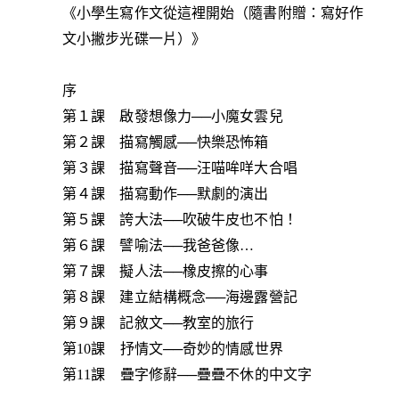
《小學生寫作文從這裡開始（隨書附贈：寫好作
文小撇步光碟一片）》
序
第１課 啟發想像力──小魔女雲兒
第２課 描寫觸感──快樂恐怖箱
第３課 描寫聲音──汪喵哞咩大合唱
第４課 描寫動作──默劇的演出
第５課 誇大法──吹破牛皮也不怕！
第６課 譬喻法──我爸爸像…
第７課 擬人法──橡皮擦的心事
第８課 建立結構概念──海邊露營記
第９課 記敘文──教室的旅行
第10課 抒情文──奇妙的情感世界
第11課 疊字修辭──疊疊不休的中文字