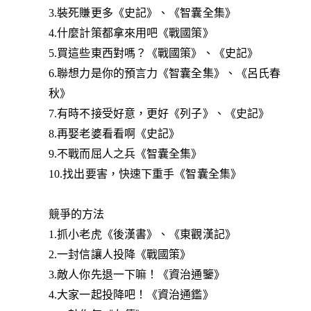
3.裝死賺更多《史記》、《智囊全集》
4.什麼計策都拿來用吧《戰國策》
5.買這些東西對嗎？《戰國策》、《史記》
6.聯想力是你的預言力《智囊全集》、《呂氏春
秋》
7.有時不接受好意，更好《列子》、《史記》
8.再娶老婆看看啊《史記》
9.不戰而屈人之兵《智囊全集》
10.找出要害，快速下重手《智囊全集》
競爭的方法
1.抓小老虎《後漢書》、《東觀漢記》
2.一封信讓人投降《戰國策》
3.敵人你先退一下嘛！《資治通鑒》
4.大家一起投降吧！《資治通鑑》