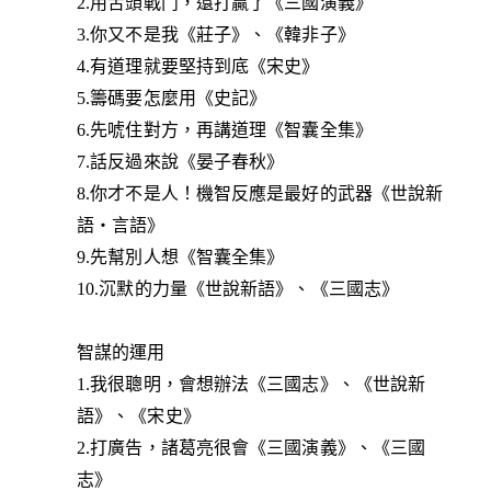
2.用舌頭戰鬥，還打贏了《三國演義》
3.你又不是我《莊子》、《韓非子》
4.有道理就要堅持到底《宋史》
5.籌碼要怎麼用《史記》
6.先唬住對方，再講道理《智囊全集》
7.話反過來說《晏子春秋》
8.你才不是人！機智反應是最好的武器《世說新
語‧言語》
9.先幫別人想《智囊全集》
10.沉默的力量《世說新語》、《三國志》
智謀的運用
1.我很聰明，會想辦法《三國志》、《世說新
語》、《宋史》
2.打廣告，諸葛亮很會《三國演義》、《三國
志》