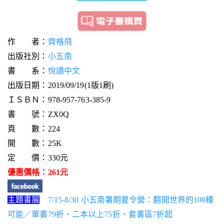
作 者：
齊格飛
出版社別：
小五南
書 系：
悅讀中文
出版日期：2019/09/19(1版1刷)
ＩＳＢＮ：978-957-763-385-9
書 號：ZX0Q
頁 數：224
開 數：25K
定 價：330元
優惠價格：261元
主題書展
7/15-8/30 小五南暑期夏令營：翻開世界的100種
可能／單書79折、二本以上75折、套書區7折起