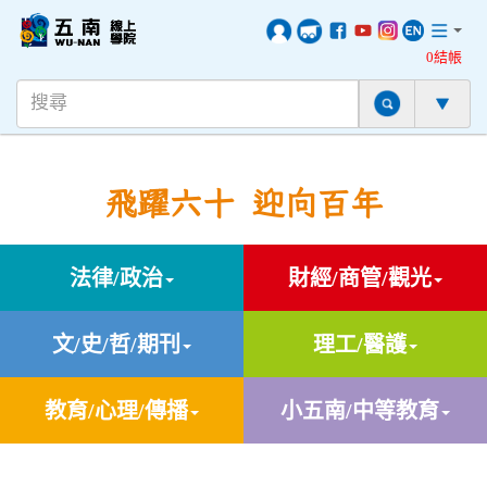
0結帳
飛躍六十 迎向百年
法律/政治
財經/商管/觀光
文/史/哲/期刊
理工/醫護
教育/心理/傳播
小五南/中等教育