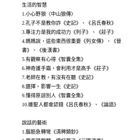
生活的智慧
1.小心野狼〈中山狼傳〉
2.孔子不是教你詐《史記》、《呂氏春秋》
3.專注力是我的成功力《列子》、《莊子》
4.媽媽說，這些東西很重要《列女傳》、《晉
書》、《後漢書》
5.有觀察有心得《智囊全集》
6.神奇護手霜，會利用才是高手《莊子》
7.老師在教，有沒有在聽《史記》
8.選擇，影響一生《史記》
9.懂得原諒別人《智囊全集》
10.連聖人都會認錯《呂氏春秋》、《論語》
說話的藝術
1.腦筋急轉彎《清稗類鈔》