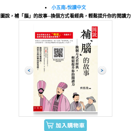
小五南
-
悅讀中文
圖說，補「腦」的故事─換個方式看經典，輕鬆提升你的閱讀力