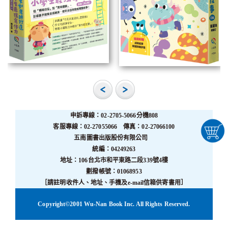
申訴專線：02-2705-5066分機808
客服專線：02-27055066 傳真：02-27066100
五南圖書出版股份有限公司
統編：04249263
地址：106台北市和平東路二段339號4樓
劃撥帳號：01068953
［請註明收件人、地址、手機及e-mail信箱供寄書用］
Copyright©2001 Wu-Nan Book Inc. All Rights Reserved.