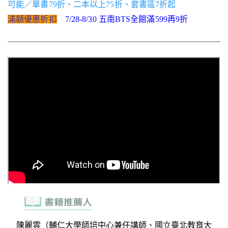
可能／單書79折、二本以上75折、套書區7折起
滿額優惠折扣
7/28-8/30 五南BTS全館滿599再9折