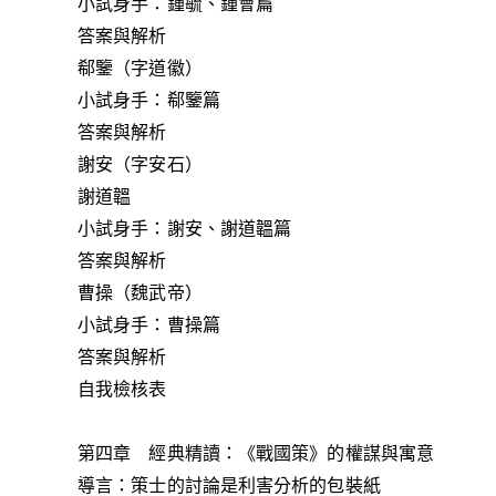
小試身手：鍾毓、鍾會篇
答案與解析
郗鑒（字道徽）
小試身手：郗鑒篇
答案與解析
謝安（字安石）
謝道韞
小試身手：謝安、謝道韞篇
答案與解析
曹操（魏武帝）
小試身手：曹操篇
答案與解析
自我檢核表
第四章 經典精讀：《戰國策》的權謀與寓意
導言：策士的討論是利害分析的包裝紙