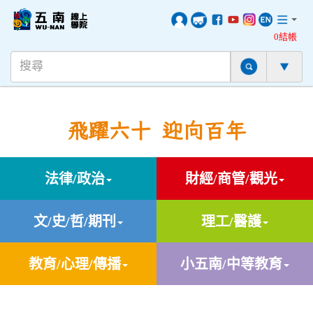
0結帳
飛躍六十 迎向百年
法律/政治
財經/商管/觀光
文/史/哲/期刊
理工/醫護
教育/心理/傳播
小五南/中等教育