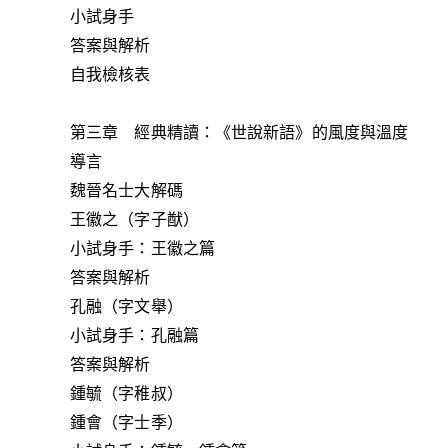
小試身手
答案與解析
自我檢核表
第三章 經典精讀：《世說新語》的風度與溫度
導言
魏晉名士大解碼
王徽之（字子猷）
小試身手：王徽之篇
答案與解析
孔融（字文舉）
小試身手：孔融篇
答案與解析
鍾毓（字稚叔）
鍾會（字士季）