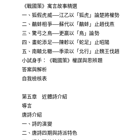
《戰國策》寓言故事精選
一、狐假虎威──江乙以「狐虎」論楚將權勢
二、鷸蚌相爭──蘇代以「鷸蚌」止趙伐燕
三、驚弓之鳥──更羸以「鳥」論勢
四、畫蛇添足──陳軫以「蛇足」止昭陽
五、南轅北轍──季梁以「北行」止魏王伐趙
小試身手：《戰國策》權謀與思辨題
答案與解析
自我檢核表
第五章 近體詩介紹
導言
唐詩介紹
一、詩的演變
二、唐詩四期與詩派特色