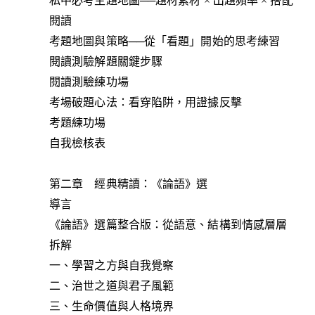
私中必考主題地圖──題材素材 × 出題頻率 × 搭配
閱讀
考題地圖與策略──從「看題」開始的思考練習
閱讀測驗解題關鍵步驟
閱讀測驗練功場
考場破題心法：看穿陷阱，用證據反擊
考題練功場
自我檢核表
第二章 經典精讀：《論語》選
導言
《論語》選篇整合版：從語意、結構到情感層層
拆解
一、學習之方與自我覺察
二、治世之道與君子風範
三、生命價值與人格境界