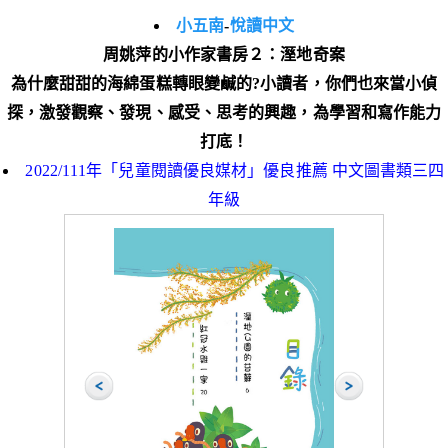
小五南
-
悅讀中文
周姚萍的小作家書房２：溼地奇案
為什麼甜甜的海綿蛋糕轉眼變鹹的?小讀者，你們也來當小偵
探，激發觀察、發現、感受、思考的興趣，為學習和寫作能力
打底！
2022/111年「兒童閱讀優良媒材」優良推薦 中文圖書類三四
年級