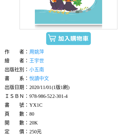
作 者：
周姚萍
繪 者：
王宇世
出版社別：
小五南
書 系：
悅讀中文
出版日期：2020/11/01(1版1刷)
ＩＳＢＮ：978-986-522-301-4
書 號：YX1C
頁 數：80
開 數：20K
定 價：250元