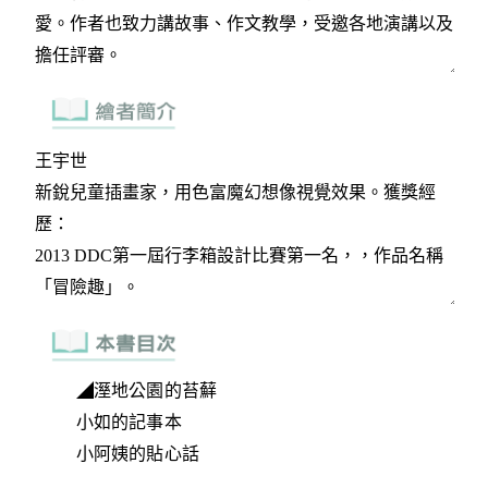
◢溼地公園的苔蘚
小如的記事本
小阿姨的貼心話