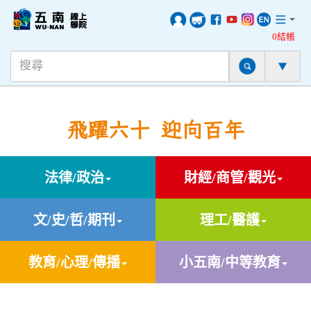
0結帳
飛躍六十 迎向百年
法律/政治
財經/商管/觀光
文/史/哲/期刊
理工/醫護
教育/心理/傳播
小五南/中等教育