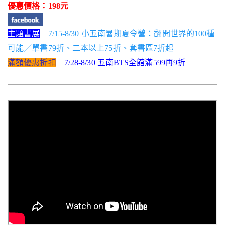
優惠價格：198元
主題書展
7/15-8/30 小五南暑期夏令營：翻開世界的100種
可能／單書79折、二本以上75折、套書區7折起
滿額優惠折扣
7/28-8/30 五南BTS全館滿599再9折