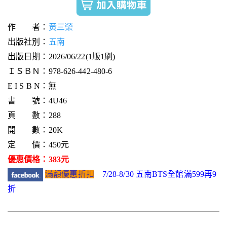
作 者：
黃三榮
出版社別：
五南
出版日期：2026/06/22(1版1刷)
ＩＳＢＮ：978-626-442-480-6
E I S B N：無
書 號：4U46
頁 數：288
開 數：20K
定 價：450元
優惠價格：383元
滿額優惠折扣
7/28-8/30 五南BTS全館滿599再9
折