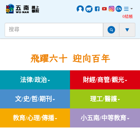
0結帳
飛躍六十 迎向百年
法律/政治
財經/商管/觀光
文/史/哲/期刊
理工/醫護
教育/心理/傳播
小五南/中等教育