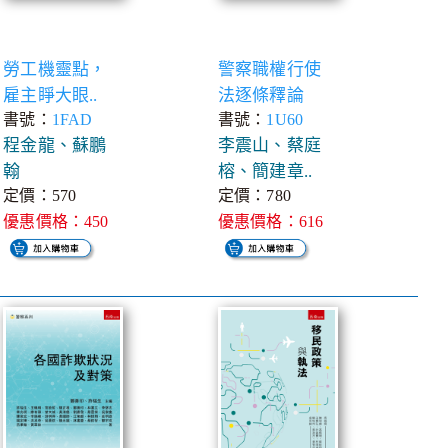
勞工機靈點，
警察職權行使
雇主睜大眼..
法逐條釋論
書號：
1FAD
書號：
1U60
程金龍、蘇鵬
李震山、蔡庭
翰
榕、簡建章..
定價：570
定價：780
優惠價格：450
優惠價格：616