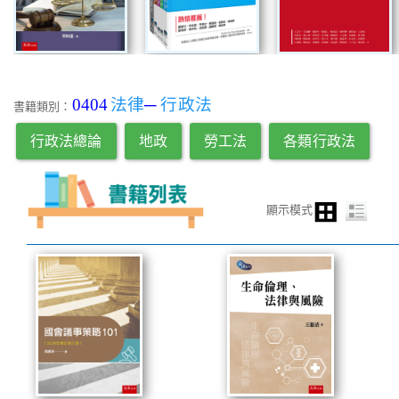
0404
法律
─
行政法
書籍類別：
行政法總論
地政
勞工法
各類行政法
顯示模式