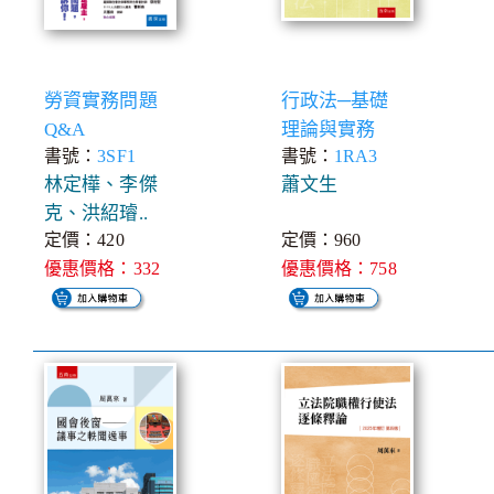
勞資實務問題
行政法─基礎
Q&A
理論與實務
書號：
3SF1
書號：
1RA3
林定樺、李傑
蕭文生
克、洪紹璿..
定價：420
定價：960
優惠價格：332
優惠價格：758