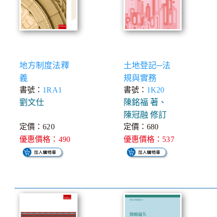
地方制度法釋
土地登記─法
義
規與實務
書號：
1RA1
書號：
1K20
劉文仕
陳銘福 著、
陳冠融 修訂
定價：620
定價：680
優惠價格：490
優惠價格：537