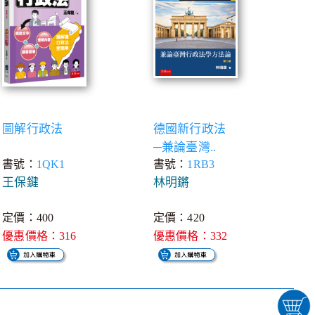
圖解行政法
德國新行政法
─兼論臺灣..
書號：
1QK1
書號：
1RB3
王保鍵
林明鏘
定價：400
定價：420
優惠價格：316
優惠價格：332