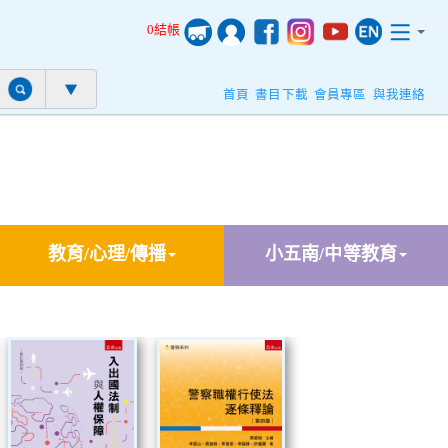
0結帳
首頁
書目下載
會員專區
與我連絡
教育/心理/傳播
小五南/中等教育