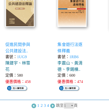
促進民間參與
集會遊行法逐
公共建設法..
條釋義
書號：
1UG9
書號：
1RB6
陳建宇、林雪
李震山、黃清
花
德、李錫棟..
定價：580
定價：600
優惠價格：458
優惠價格：474
1
2
3
4
跳至
頁