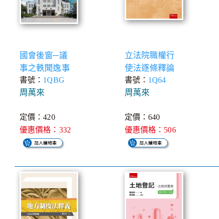
國會後窗─議
立法院職權行
事之軼聞逸事
使法逐條釋論
書號：
1QBG
書號：
1Q64
周萬來
周萬來
定價：420
定價：640
優惠價格：332
優惠價格：506