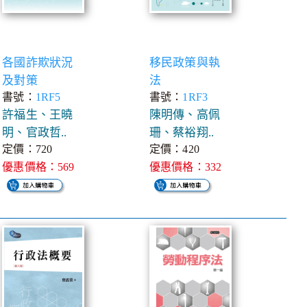
各國詐欺狀況
移民政策與執
及對策
法
書號：
1RF5
書號：
1RF3
許福生、王曉
陳明傳、高佩
明、官政哲..
珊、蔡裕翔..
定價：720
定價：420
優惠價格：569
優惠價格：332