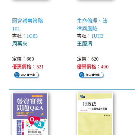
國會議事策略
生命倫理、法
101
律與風險
書號：
1Q83
書號：
1UH3
周萬來
王服清
定價：660
定價：620
優惠價格：521
優惠價格：490