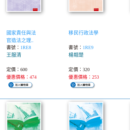
國家責任與法
移民行政法學
官造法之理..
書號：
1RE8
書號：
1RE9
王服清
楊翹楚
定價：600
定價：320
優惠價格：474
優惠價格：253