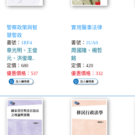
警察政策與智
實用醫事法律
慧警政
書號：
1RF4
書號：
1UA0
章光明、王俊
周國隆、楊哲
元、洪俊瑋..
銘
定價：680
定價：420
優惠價格：537
優惠價格：332