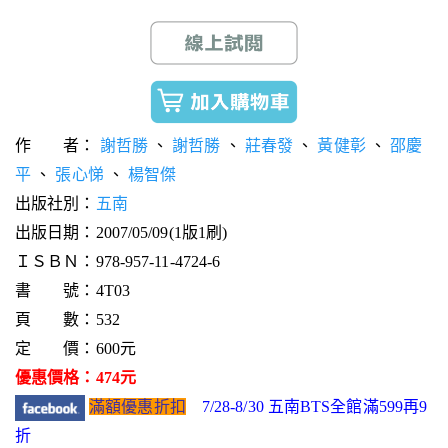
作 者：
謝哲勝
、
謝哲勝
、
莊春發
、
黃健彰
、
邵慶
平
、
張心悌
、
楊智傑
出版社別：
五南
出版日期：2007/05/09(1版1刷)
ＩＳＢＮ：978-957-11-4724-6
書 號：4T03
頁 數：532
定 價：600元
優惠價格：474元
滿額優惠折扣
7/28-8/30 五南BTS全館滿599再9
折