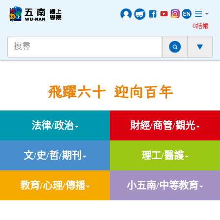
0結帳
飛躍六十 迎向百年
法律/政治
財經/商管/觀光
文/史/哲/期刊
理工/醫護
教育/心理/傳播
小五南/中等教育