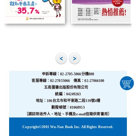
申訴專線：02-2705-5066分機808
客服專線：02-27055066 傳真：02-27066100
五南圖書出版股份有限公司
統編：04249263
地址：106台北市和平東路二段339號4樓
劃撥帳號：01068953
［請註明收件人、地址、手機及e-mail信箱供寄書用］
Copyright©2001 Wu-Nan Book Inc. All Rights Reserved.