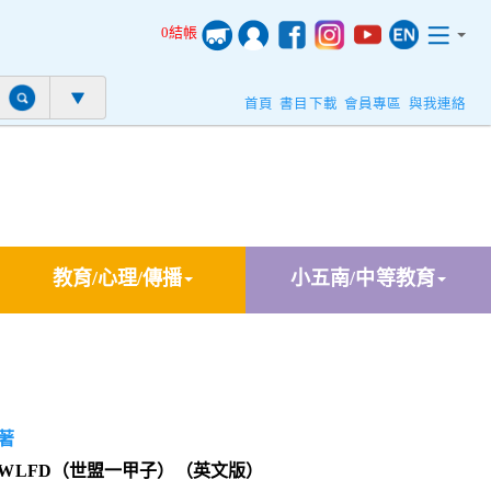
0結帳
首頁
書目下載
會員專區
與我連絡
教育/心理/傳播
小五南/中等教育
著
 of the WLFD（世盟一甲子）（英文版）