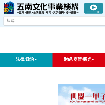
法律/政治
財經/商管/觀光