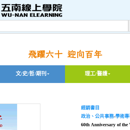
飛躍六十 迎向百年
文/史/哲/期刊
理工/醫護
經銷書目
政治、公共事務
-
學術專
60th Anniversary