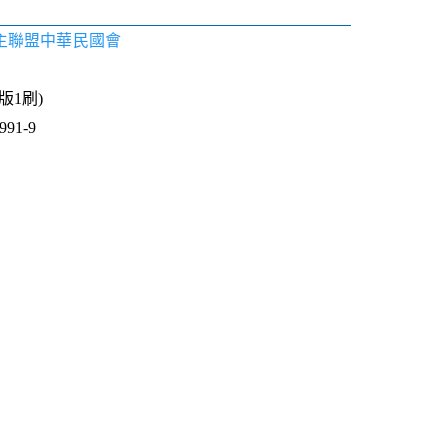
主聯盟中華民國會
1版1刷)
91-9