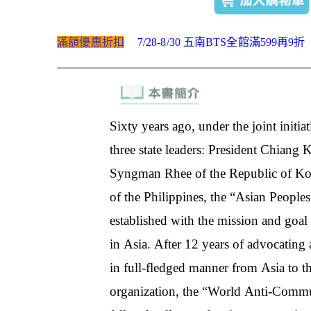
滿額優惠折扣
7/28-8/30 五南BTS全館滿599再9折