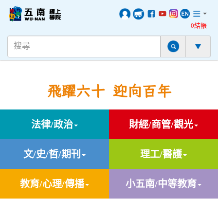
0結帳
飛躍六十 迎向百年
法律/政治
財經/商管/觀光
文/史/哲/期刊
理工/醫護
教育/心理/傳播
小五南/中等教育