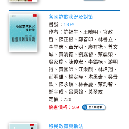
各國詐欺狀況及對策
書號：
1RF5
作者：許福生、王曉明、官政
哲、陳正根、鄭善印、林書立、
李堅志、章光明、廖有祿、曾文
城、黃清德、劉嘉發、蔡震榮、
吳家慶、陳俊宏、李錫棟、游明
得、黃國師、江樂麒、林煒翔、
莊明雄、楊定曄、洪丞奇、吳景
欽、陳永鎭、林書慶、蔡鈞智、
鄭宇成、呂秉翰、黃翠紋
定價：720
優惠價格：569
移民政策與執法