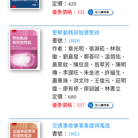
定價：420
優惠價格：332
警察勤務與智慧警政
書號：
1RE6
作者：章光明、張淵菘、林耿
徽、劉嘉發、鄭善印、溫翎佑、
黃翠紋、陳信良、翁萃芳、陳明
傳、李謀旺、朱金池、許福生、
蕭惠珠、洪文玲、王俊元、莊明
雄、廖有祿、廖訓誠、林書立
定價：680
優惠價格：537
交通事故肇事重建與蒐證
書號：
1RE1