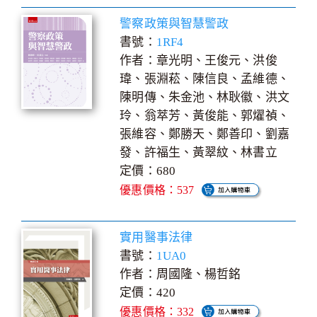
警察政策與智慧警政
書號：
1RF4
作者：章光明、王俊元、洪俊
瑋、張淵菘、陳信良、孟維德、
陳明傳、朱金池、林耿徽、洪文
玲、翁萃芳、黃俊能、郭燿禎、
張維容、鄭勝天、鄭善印、劉嘉
發、許福生、黃翠紋、林書立
定價：680
優惠價格：537
實用醫事法律
書號：
1UA0
作者：周國隆、楊哲銘
定價：420
優惠價格：332