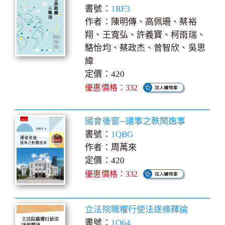
書號：
1RF3
作者：陳明傳、高佩珊、蔡裕
翔、王寬弘、許義寶、柯雨瑞、
駱怡均、蔡政杰、曾智欣、吳思
緯
定價：420
優惠價格：332
國會後窗─議事之軼聞逸事
書號：
1QBG
作者：周萬來
定價：420
優惠價格：332
立法院職權行使法逐條釋論
書號：
1Q64