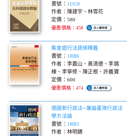
書號：
1UG9
作者：陳建宇、林雪花
定價：580
優惠價格：458
集會遊行法逐條釋義
書號：
1RB6
作者：李震山、黃清德、李錫
棟、李寧修、陳正根、許義寶
定價：600
優惠價格：474
德國新行政法─兼論臺灣行政法
學方法論
書號：
1RB3
作者：林明鏘