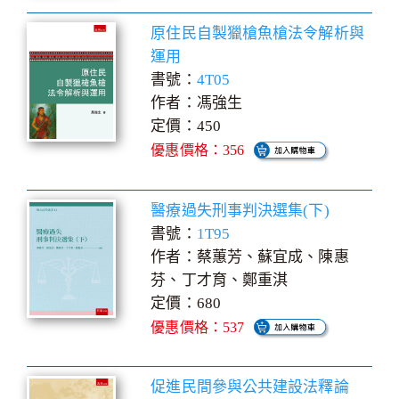
原住民自製獵槍魚槍法令解析與
運用
書號：
4T05
作者：馮強生
定價：450
優惠價格：356
醫療過失刑事判決選集(下)
書號：
1T95
作者：蔡蕙芳、蘇宜成、陳惠
芬、丁才育、鄭重淇
定價：680
優惠價格：537
促進民間參與公共建設法釋論