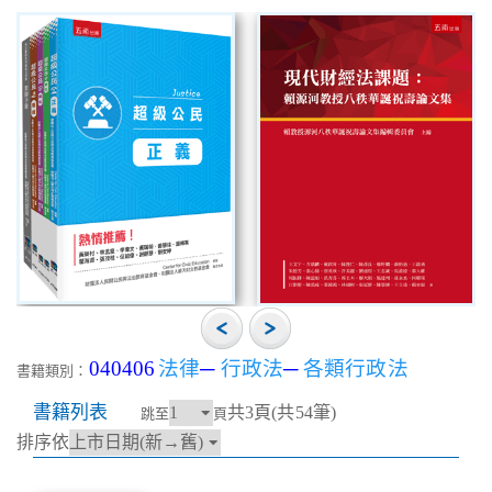
040406
法律
─
行政法
─
各類行政法
書籍類別：
書籍列表
共3頁(共54筆)
跳至
頁
排序依