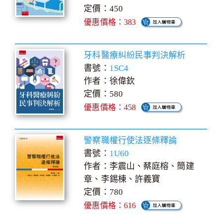
定價：450
優惠價格：383
牙科醫療糾紛民事判決解析
書號：
1SC4
作者：徐偉欽
定價：580
優惠價格：458
警察職權行使法逐條釋論
書號：
1U60
作者：李震山、蔡庭榕、簡建
章、李錫棟、許義寶
定價：780
優惠價格：616