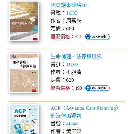
國會議事策略101
書號：
1Q83
作者：周萬來
定價：660
優惠價格：521
生命倫理、法律與風險
書號：
1UH3
作者：王服清
定價：620
優惠價格：490
ACP（Advance Care Planning）
的法律面觀察
書號：
4U46
作者：黃三榮