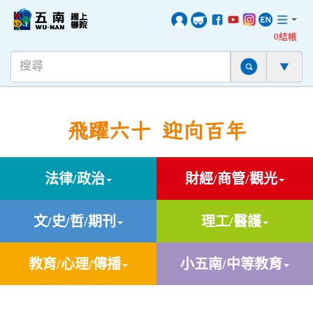
0結帳
飛躍六十 迎向百年
法律/政治
財經/商管/觀光
文/史/哲/期刊
理工/醫護
教育/心理/傳播
小五南/中等教育