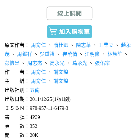
原文作者：
周育仁
、
隋杜卿
、
陳志華
、
王業立
、
趙永
茂
、
周繼祥
、
吳重禮
、
崔曉倩
、
江明修
、
林煥笙
、
彭懷恩
、
周志杰
、
高永光
、
葛永光
、
張佑宗
作 者：
周育仁
、
謝文煌
主 編：
周育仁
、
謝文煌
出版社別：
五南
出版日期：2011/12/25(1版1刷)
ＩＳＢＮ：978-957-11-6479-3
書 號：4P39
頁 數：352
開 數：20K