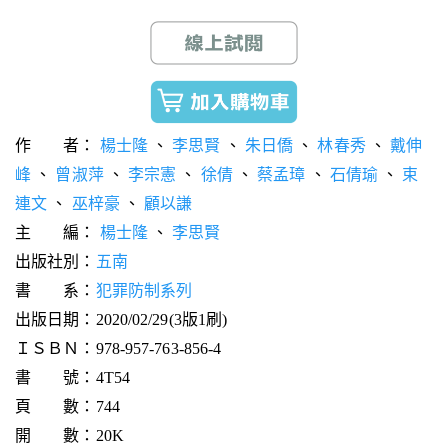
作 者：
楊士隆
、
李思賢
、
朱日僑
、
林春秀
、
戴伸
峰
、
曾淑萍
、
李宗憲
、
徐倩
、
蔡孟璋
、
石倩瑜
、
束
連文
、
巫梓豪
、
顧以謙
主 編：
楊士隆
、
李思賢
出版社別：
五南
書 系：
犯罪防制系列
出版日期：2020/02/29(3版1刷)
ＩＳＢＮ：978-957-763-856-4
書 號：4T54
頁 數：744
開 數：20K