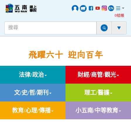
0結帳
飛躍六十 迎向百年
法律/政治
財經/商管/觀光
文/史/哲/期刊
理工/醫護
教育/心理/傳播
小五南/中等教育