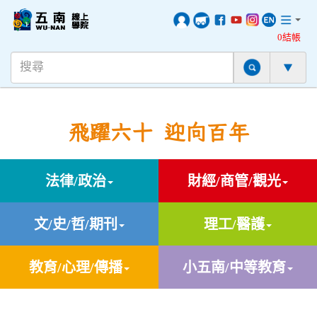
0結帳
飛躍六十 迎向百年
法律/政治
財經/商管/觀光
文/史/哲/期刊
理工/醫護
教育/心理/傳播
小五南/中等教育