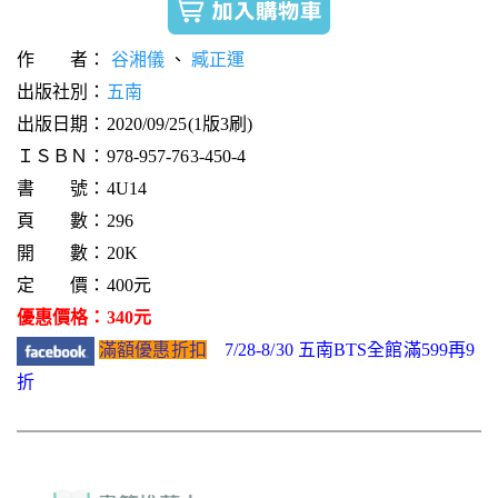
作 者：
谷湘儀
、
臧正運
出版社別：
五南
出版日期：2020/09/25(1版3刷)
ＩＳＢＮ：978-957-763-450-4
書 號：4U14
頁 數：296
開 數：20K
定 價：400元
優惠價格：340元
滿額優惠折扣
7/28-8/30 五南BTS全館滿599再9
折