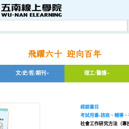
飛躍六十 迎向百年
文/史/哲/期刊
理工/醫護
經銷書目
考試用書
-
諮商、輔導、
社會工作研究方法（專