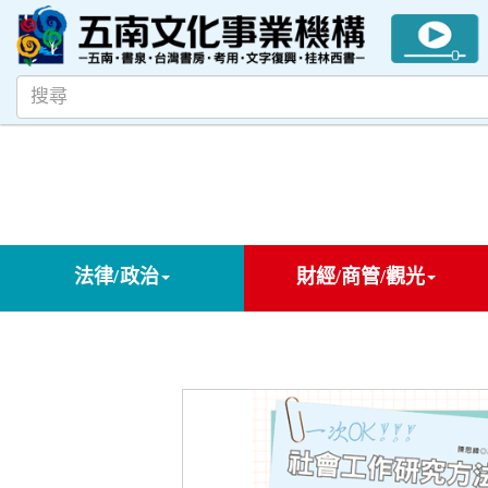
法律/政治
財經/商管/觀光