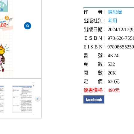
作 者：
陳思緯
出版社別：
考用
出版日期：2024/12/17(
ＩＳＢＮ：978-626-7551-
E I S B N：9789865525
書 號：4K74
頁 數：532
開 數：20K
定 價：620元
優惠價格：490元