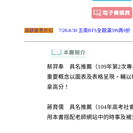
滿額優惠折扣
7/28-8/30 五南BTS全館滿599再9折