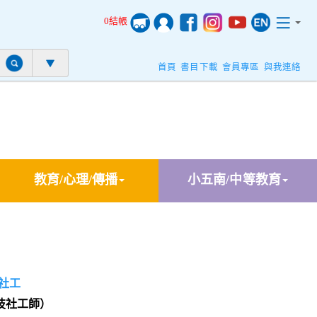
0結帳
首頁
書目下載
會員專區
與我連絡
教育/心理/傳播
小五南/中等教育
社工
技社工師）