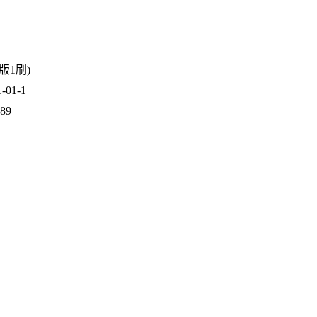
9版1刷)
01-1
989