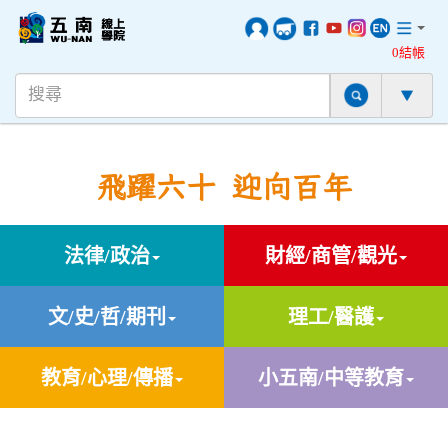
0結帳
飛躍六十 迎向百年
法律/政治
財經/商管/觀光
文/史/哲/期刊
理工/醫護
教育/心理/傳播
小五南/中等教育