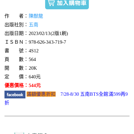
作 者：
陳猷龍
出版社別：
五南
出版日期：2023/02/13(2版1刷)
ＩＳＢＮ：978-626-343-719-7
書 號：4S12
頁 數：564
開 數：20K
定 價：640元
優惠價格：544元
滿額優惠折扣
7/28-8/30 五南BTS全館滿599再9
折