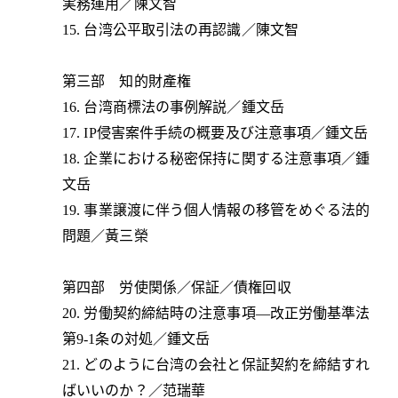
実務運用／陳文智
15. 台湾公平取引法の再認識／陳文智
第三部 知的財產権
16. 台湾商標法の事例解説／鍾文岳
17. IP侵害案件手続の概要及び注意事項／鍾文岳
18. 企業における秘密保持に関する注意事項／鍾
文岳
19. 事業譲渡に伴う個人情報の移管をめぐる法的
問題／黃三榮
第四部 労使関係／保証／債権回収
20. 労働契約締結時の注意事項—改正労働基準法
第9-1条の対処／鍾文岳
21. どのように台湾の会社と保証契約を締結すれ
ばいいのか？／范瑞華