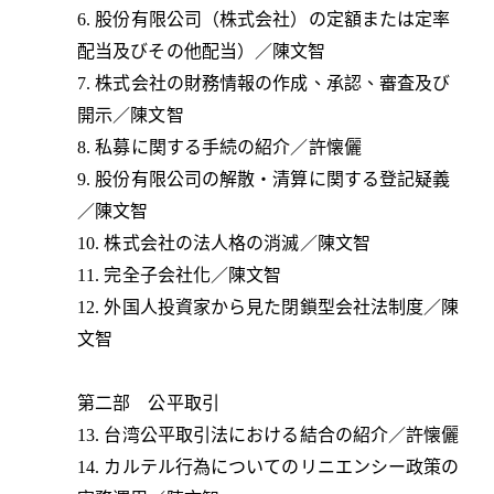
6. 股份有限公司（株式会社）の定額または定率
配当及びその他配当）／陳文智
7. 株式会社の財務情報の作成、承認、審査及び
開示／陳文智
8. 私募に関する手続の紹介／許懐儷
9. 股份有限公司の解散・清算に関する登記疑義
／陳文智
10. 株式会社の法人格の消滅／陳文智
11. 完全子会社化／陳文智
12. 外国人投資家から見た閉鎖型会社法制度／陳
文智
第二部 公平取引
13. 台湾公平取引法における結合の紹介／許懐儷
14. カルテル行為についてのリニエンシー政策の