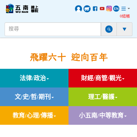
0結帳
飛躍六十 迎向百年
法律/政治
財經/商管/觀光
文/史/哲/期刊
理工/醫護
教育/心理/傳播
小五南/中等教育