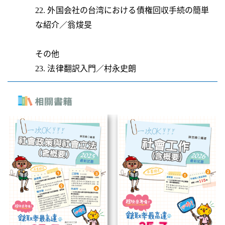
22. 外国会社の台湾における債権回収手続の簡単
な紹介／翁焌旻
その他
23. 法律翻訳入門／村永史朗