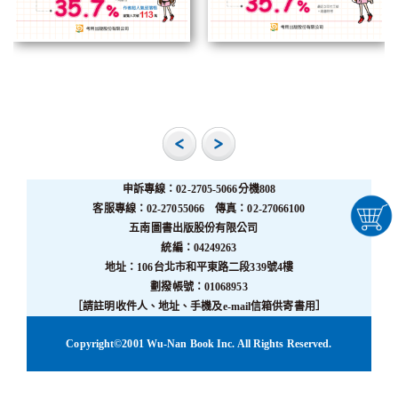
申訴專線：02-2705-5066分機808
客服專線：02-27055066 傳真：02-27066100
五南圖書出版股份有限公司
統編：04249263
地址：106台北市和平東路二段339號4樓
劃撥帳號：01068953
［請註明收件人、地址、手機及e-mail信箱供寄書用］
Copyright©2001 Wu-Nan Book Inc. All Rights Reserved.