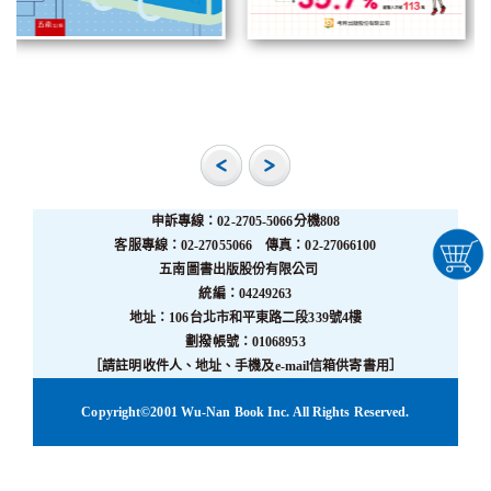
申訴專線：02-2705-5066分機808
客服專線：02-27055066 傳真：02-27066100
五南圖書出版股份有限公司
統編：04249263
地址：106台北市和平東路二段339號4樓
劃撥帳號：01068953
［請註明收件人、地址、手機及e-mail信箱供寄書用］
Copyright©2001 Wu-Nan Book Inc. All Rights Reserved.