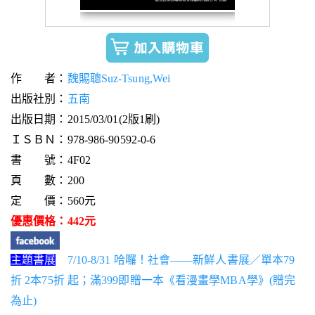
作 者：
魏賜聰Suz-Tsung,Wei
出版社別：
五南
出版日期：2015/03/01(2版1刷)
ＩＳＢＮ：978-986-90592-0-6
書 號：4F02
頁 數：200
定 價：560元
優惠價格：442元
主題書展
7/10-8/31 哈囉！社會——新鮮人書展／單本79
折 2本75折 起；滿399即贈一本《看漫畫學MBA學》(贈完
為止)