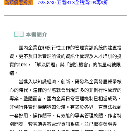
滿額優惠折扣
7/28-8/30 五南BTS全館滿599再9折