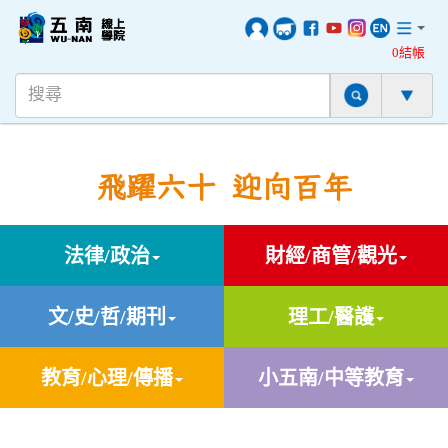
0結帳
飛躍六十 迎向百年
法律/政治
財經/商管/觀光
文/史/哲/期刊
理工/醫護
教育/心理/傳播
小五南/中等教育