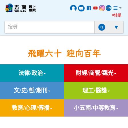
0結帳
飛躍六十 迎向百年
法律/政治
財經/商管/觀光
文/史/哲/期刊
理工/醫護
教育/心理/傳播
小五南/中等教育