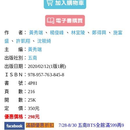
作 者：
黃秀端
、
楊俊峰
、
林宜陵
、
鄭得興
、
施富
盛
、
許凱翔
、
沈筱綺
主 編：
黃秀端
出版社別：
五南
出版日期：2020/02/12(1版1刷)
ＩＳＢＮ：978-957-763-845-8
書 號：4P81
頁 數：216
開 數：25K
定 價：350元
優惠價格：298元
滿額優惠折扣
7/28-8/30 五南BTS全館滿599再9