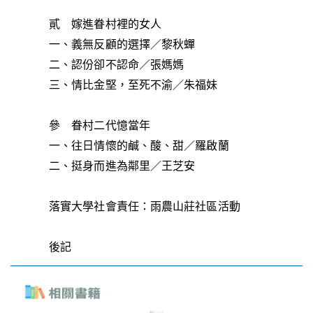
貳 嫁進眷村裡的女人
一、義無反顧的選擇／黎秋蟬
二、認份卻不認命／張媽媽
三、情比金堅，至死不渝／朱福妹
參 眷村二代憶當年
一、往日情懷的鹹、酸、甜／羅啟蘭
二、挺身而進為鄰里／王芝安
落實大學社會責任：雨農山莊社區活動
後記