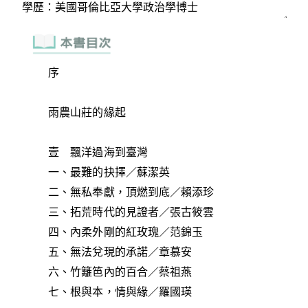
序
雨農山莊的緣起
壹 飄洋過海到臺灣
一、最難的抉擇／蘇潔英
二、無私奉獻，頂燃到底／賴添珍
三、拓荒時代的見證者／張古筱雲
四、內柔外剛的紅玫瑰／范錦玉
五、無法兌現的承諾／章慕安
六、竹籬笆內的百合／蔡祖燕
七、根與本，情與緣／羅國瑛