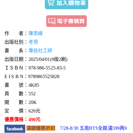
作 者：
陳思緯
出版社別：
考用
書 系：
專技社工師
出版日期：2025/04/01(9版2刷)
ＩＳＢＮ：978-986-5525-83-5
E I S B N：9789865525828
書 號：4K85
頁 數：552
開 數：20K
定 價：620元
優惠價格：490元
滿額優惠折扣
7/28-8/30 五南BTS全館滿599再9