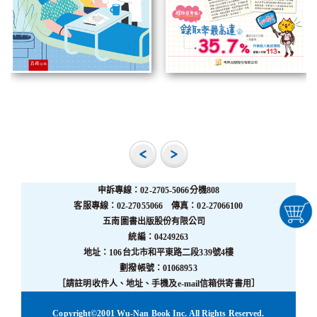
申訴專線：02-2705-5066分機808
客服專線：02-27055066 傳真：02-27066100
五南圖書出版股份有限公司
統編：04249263
地址：106台北市和平東路二段339號4樓
劃撥帳號：01068953
［請註明收件人、地址、手機及e-mail信箱供寄書用］
Copyright©2001 Wu-Nan Book Inc. All Rights Reserved.