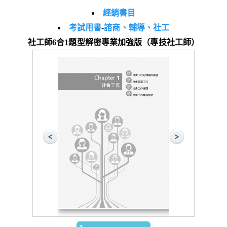
經銷書目
考試用書
-
諮商、輔導、社工
社工師6合1題型解密專業加強版（專技社工師）