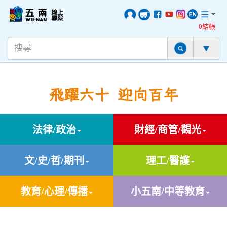
0結帳
飛躍六十 迎向百年
法律/政治
財經/商管/觀光
文/史/哲/期刊
理工/醫護
教育/心理/傳播
小五南/中等教育