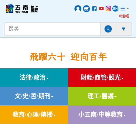
0結帳
飛躍六十 迎向百年
法律/政治
財經/商管/觀光
文/史/哲/期刊
理工/醫護
教育/心理/傳播
小五南/中等教育