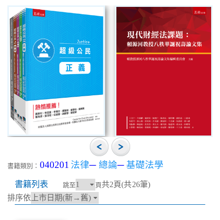
040201
法律
─
總論
─
基礎法學
書籍類別：
書籍列表
共2頁(共26筆)
跳至
頁
排序依