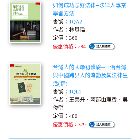
如何成功念好法律─法律人專業
學習方法
書號：
1QA2
作者：林恩瑋
定價：360
優惠價格：284
台灣人的國籍初體驗─日治台灣
與中國跨界人的流動及其法律生
活(精)
書號：
1QL1
作者：王泰升、阿部由理香、吳
俊瑩
定價：480
優惠價格：379