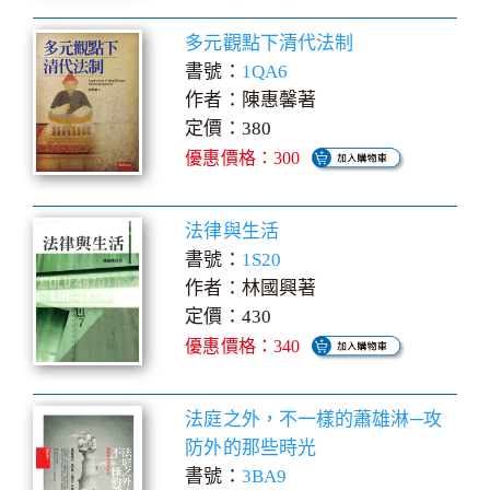
多元觀點下清代法制
書號：
1QA6
作者：陳惠馨著
定價：380
優惠價格：300
法律與生活
書號：
1S20
作者：林國興著
定價：430
優惠價格：340
法庭之外，不一樣的蕭雄淋─攻
防外的那些時光
書號：
3BA9