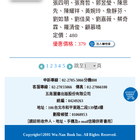
張四明、張育哲、郭昱瑩、陳思
先、陳耀祥、黃婉玲、詹靜芬、
劉如慧、劉佳昊、劉嘉薇、蔡奇
霖、羅清俊、顧慕晴
定價：480
優惠價格：379
1
2
3
4
5
跳至
頁
申訴專線：02-2705-5066分機808
客服專線：02-27055066 傳真：02-27066100
五南圖書出版股份有限公司
統編：04249263
地址：106台北市和平東路二段339號4樓
劃撥帳號：01068953
［請註明收件人、地址、手機及e-mail信箱供寄書用］
Copyright©2001 Wu-Nan Book Inc. All Rights Reserved.