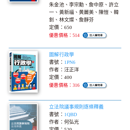
朱金池、李宗勳、詹中原、許立
一、黃新福、黄麗美、陳愷、韓
釗、林文燦、詹靜芬
定價：650
優惠價格：514
圖解行政學
書號：
1PN6
作者：汪正洋
定價：400
優惠價格：316
立法院議事規則逐條釋義
書號：
1QBD
作者：何弘光
定價：520