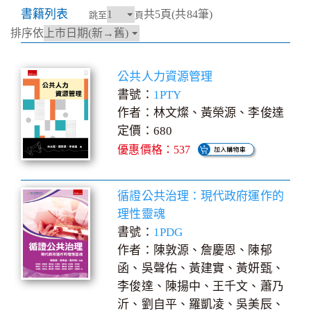
書籍列表
共5頁(共84筆)
跳至
頁
排序依
公共人力資源管理
書號：
1PTY
作者：林文燦、黃榮源、李俊達
定價：680
優惠價格：537
循證公共治理：現代政府運作的
理性靈魂
書號：
1PDG
作者：陳敦源、詹慶恩、陳郁
函、吳聲佑、黃建實、黃妍甄、
李俊達、陳揚中、王千文、蕭乃
沂、劉自平、羅凱凌、吳美辰、