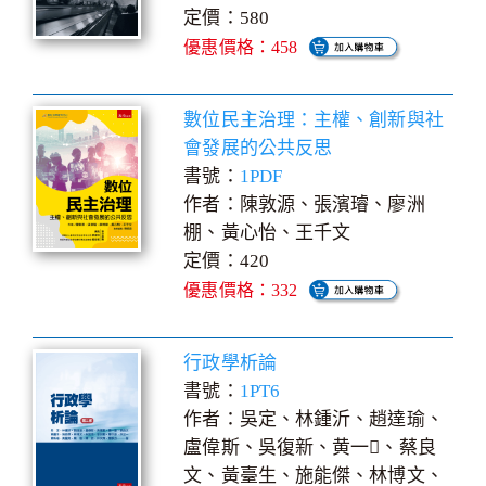
定價：580
優惠價格：458
數位民主治理：主權、創新與社
會發展的公共反思
書號：
1PDF
作者：陳敦源、張濱璿、廖洲
棚、黃心怡、王千文
定價：420
優惠價格：332
行政學析論
書號：
1PT6
作者：吳定、林鍾沂、趙達瑜、
盧偉斯、吳復新、黄一、蔡良
文、黃臺生、施能傑、林博文、