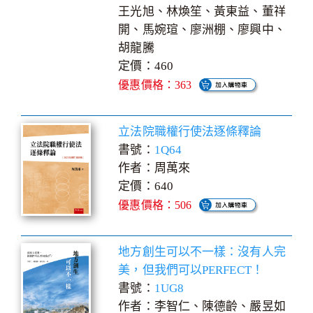
王光旭、林煥笙、黃東益、董祥
開、馬婉瑄、廖洲棚、廖興中、
胡龍騰
定價：460
優惠價格：363
立法院職權行使法逐條釋論
書號：
1Q64
作者：周萬來
定價：640
優惠價格：506
地方創生可以不一樣：沒有人完
美，但我們可以PERFECT！
書號：
1UG8
作者：李智仁、陳德齡、嚴昱如