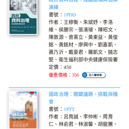
演練
書號：
1PDD
作者：王穆衡、朱斌妤、李洛
維、侯勝宗、張濱璿、陳昭文、
陳敦源、曾憲立、黃東益、黃俊
銘、黃銘材、廖興中、劉嘉凱、
蕭乃沂、戴豪君、羅凱文、饒志
堅、衛生福利部中央健康保險署
定價：450
優惠價格：356
國政治理：關鍵議題、挑戰與機
會
書號：
1PTT
作者：呂育誠、李仲彬、周育
仁、林俞君、林淑馨、胡龍騰、