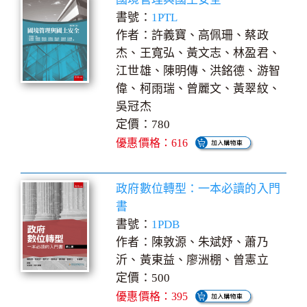
書號：
1PTL
作者：許義寶、高佩珊、蔡政
杰、王寬弘、黃文志、林盈君、
江世雄、陳明傳、洪銘德、游智
偉、柯雨瑞、曾麗文、黃翠紋、
吳冠杰
定價：780
優惠價格：616
政府數位轉型：一本必讀的入門
書
書號：
1PDB
作者：陳敦源、朱斌妤、蕭乃
沂、黃東益、廖洲棚、曾憲立
定價：500
優惠價格：395