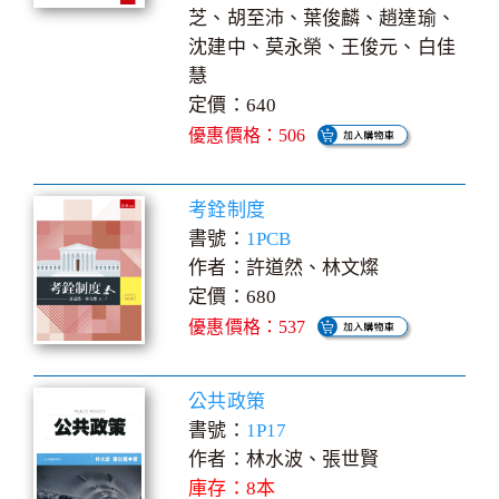
芝、胡至沛、葉俊麟、趙達瑜、
沈建中、莫永榮、王俊元、白佳
慧
定價：640
優惠價格：506
考銓制度
書號：
1PCB
作者：許道然、林文燦
定價：680
優惠價格：537
公共政策
書號：
1P17
作者：林水波、張世賢
庫存：8本