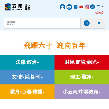
0結帳
飛躍六十 迎向百年
法律/政治
財經/商管/觀光
文/史/哲/期刊
理工/醫護
教育/心理/傳播
小五南/中等教育