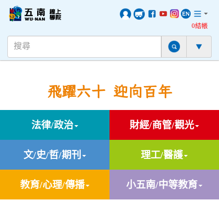
0結帳
飛躍六十 迎向百年
法律/政治
財經/商管/觀光
文/史/哲/期刊
理工/醫護
教育/心理/傳播
小五南/中等教育