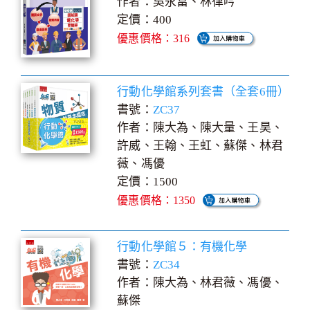
作者：吳永富、林律吟
定價：400
優惠價格：316
行動化學館系列套書（全套6冊）
書號：
ZC37
作者：陳大為、陳大量、王昊、
許威、王翰、王虹、蘇傑、林君
薇、馮優
定價：1500
優惠價格：1350
行動化學館５：有機化學
書號：
ZC34
作者：陳大為、林君薇、馮優、
蘇傑