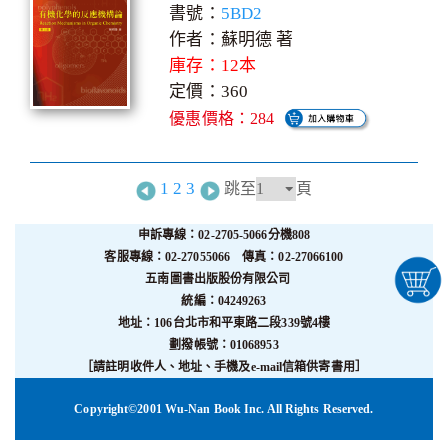
書號：
5BD2
作者：蘇明德 著
庫存：12本
定價：360
優惠價格：284
1
2
3
跳至
頁
申訴專線：02-2705-5066分機808
客服專線：02-27055066 傳真：02-27066100
五南圖書出版股份有限公司
統編：04249263
地址：106台北市和平東路二段339號4樓
劃撥帳號：01068953
［請註明收件人、地址、手機及e-mail信箱供寄書用］
Copyright©2001 Wu-Nan Book Inc. All Rights Reserved.