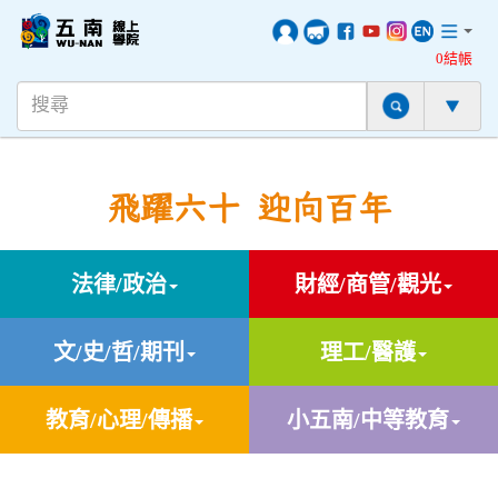
0結帳
飛躍六十 迎向百年
法律/政治
財經/商管/觀光
文/史/哲/期刊
理工/醫護
教育/心理/傳播
小五南/中等教育