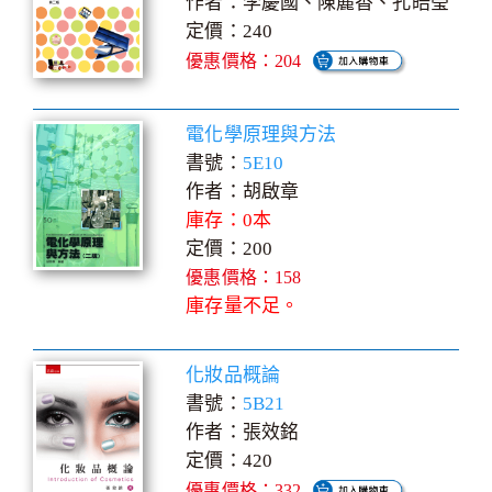
作者：李慶國、陳麗香、孔皓瑩
定價：240
優惠價格：204
電化學原理與方法
書號：
5E10
作者：胡啟章
庫存：0本
定價：200
優惠價格：158
庫存量不足。
化妝品概論
書號：
5B21
作者：張效銘
定價：420
優惠價格：332