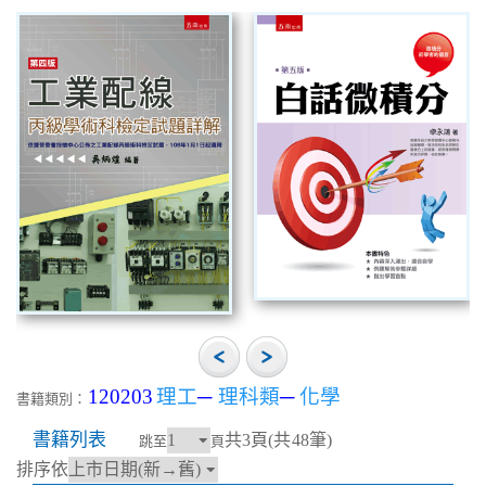
120203
理工
─
理科類
─
化學
書籍類別：
書籍列表
共3頁(共48筆)
跳至
頁
排序依