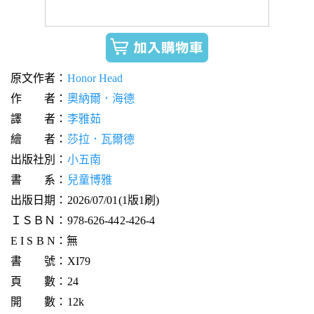
原文作者：
Honor Head
作 者：
奧納爾．海德
譯 者：
李雅茹
繪 者：
莎拉．瓦爾德
出版社別：
小五南
書 系：
兒童博雅
出版日期：2026/07/01(1版1刷)
ＩＳＢＮ：978-626-442-426-4
E I S B N：無
書 號：XI79
頁 數：24
開 數：12k