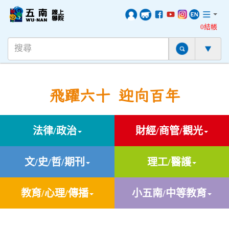
0結帳
飛躍六十 迎向百年
法律/政治
財經/商管/觀光
文/史/哲/期刊
理工/醫護
教育/心理/傳播
小五南/中等教育