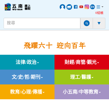
0結帳
飛躍六十 迎向百年
法律/政治
財經/商管/觀光
文/史/哲/期刊
理工/醫護
教育/心理/傳播
小五南/中等教育