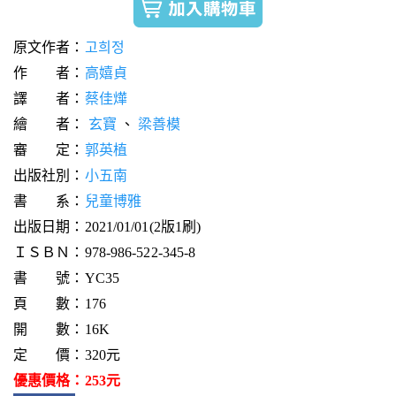
原文作者：
고희정
作 者：
高嬉貞
譯 者：
蔡佳燁
繪 者：
玄寶
、
梁善模
審 定：
郭英植
出版社別：
小五南
書 系：
兒童博雅
出版日期：2021/01/01(2版1刷)
ＩＳＢＮ：978-986-522-345-8
書 號：YC35
頁 數：176
開 數：16K
定 價：320元
優惠價格：253元