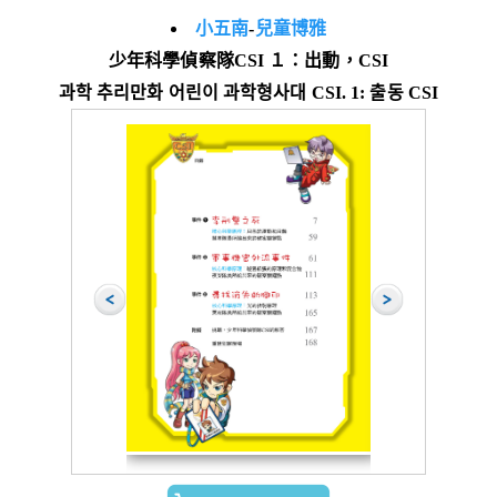
小五南
-
兒童博雅
少年科學偵察隊CSI １：出動，CSI
과학 추리만화 어린이 과학형사대 CSI. 1: 출동 CSI