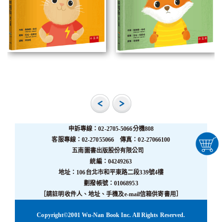
申訴專線：02-2705-5066分機808
客服專線：02-27055066 傳真：02-27066100
五南圖書出版股份有限公司
統編：04249263
地址：106台北市和平東路二段339號4樓
劃撥帳號：01068953
［請註明收件人、地址、手機及e-mail信箱供寄書用］
Copyright©2001 Wu-Nan Book Inc. All Rights Reserved.