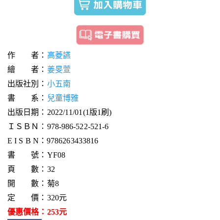
作 者：
高菱讌
繪 者：
姜旻萱
出版社別：
小五南
書 系：
兒童博雅
出版日期：2022/11/01(1版1刷)
ＩＳＢＮ：978-986-522-521-6
E I S B N：9786263433816
書 號：YF08
頁 數：32
開 數：菊8
定 價：320元
優惠價格：253元