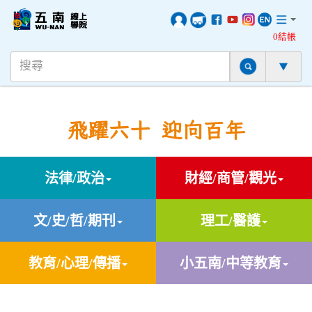
0結帳
飛躍六十 迎向百年
法律/政治
財經/商管/觀光
文/史/哲/期刊
理工/醫護
教育/心理/傳播
小五南/中等教育