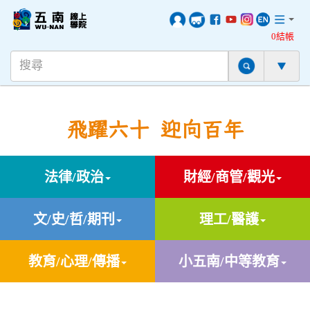
0結帳
飛躍六十 迎向百年
法律/政治
財經/商管/觀光
文/史/哲/期刊
理工/醫護
教育/心理/傳播
小五南/中等教育