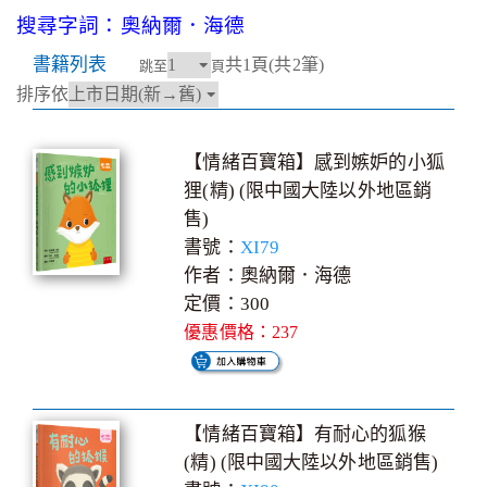
搜尋字詞：奧納爾．海德
書籍列表
共1頁(共2筆)
跳至
頁
排序依
【情緒百寶箱】感到嫉妒的小狐
狸(精) (限中國大陸以外地區銷
售)
書號：
XI79
作者：奧納爾．海德
定價：300
優惠價格：237
【情緒百寶箱】有耐心的狐猴
(精) (限中國大陸以外地區銷售)