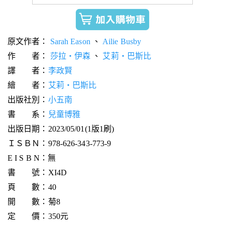
原文作者：
Sarah Eason
、
Ailie Busby
作 者：
莎拉‧伊森
、
艾莉‧巴斯比
譯 者：
李政賢
繪 者：
艾莉‧巴斯比
出版社別：
小五南
書 系：
兒童博雅
出版日期：2023/05/01(1版1刷)
ＩＳＢＮ：978-626-343-773-9
E I S B N：無
書 號：XI4D
頁 數：40
開 數：菊8
定 價：350元