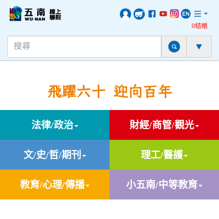
0結帳
飛躍六十 迎向百年
法律/政治
財經/商管/觀光
文/史/哲/期刊
理工/醫護
教育/心理/傳播
小五南/中等教育