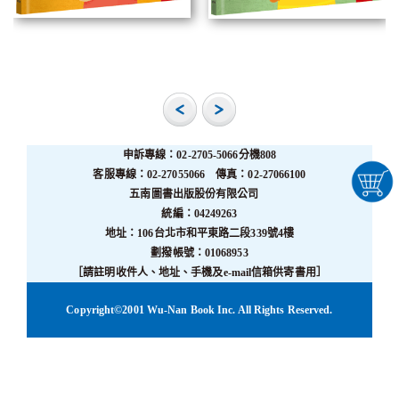
申訴專線：02-2705-5066分機808
客服專線：02-27055066 傳真：02-27066100
五南圖書出版股份有限公司
統編：04249263
地址：106台北市和平東路二段339號4樓
劃撥帳號：01068953
［請註明收件人、地址、手機及e-mail信箱供寄書用］
Copyright©2001 Wu-Nan Book Inc. All Rights Reserved.