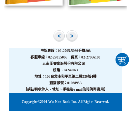
申訴專線：02-2705-5066分機808
客服專線：02-27055066 傳真：02-27066100
五南圖書出版股份有限公司
統編：04249263
地址：106台北市和平東路二段339號4樓
劃撥帳號：01068953
［請註明收件人、地址、手機及e-mail信箱供寄書用］
Copyright©2001 Wu-Nan Book Inc. All Rights Reserved.