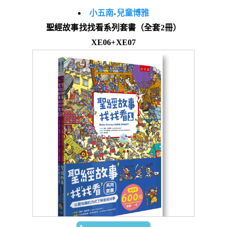
小五南
-
兒童博雅
聖經故事找找看系列套書（全套2冊）
XE06+XE07