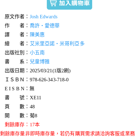
原文作者：
Josh Edwards
作 者：
喬許‧愛德華
譯 者：
陳美惠
繪 者：
艾米里亞諾‧米哥利亞多
出版社別：
小五南
書 系：
兒童博雅
出版日期：2025/03/21(1版2刷)
ＩＳＢＮ：978-626-343-718-0
E I S B N：無
書 號：XE11
頁 數：48
開 數：菊8
剩餘庫存：17本
剩餘庫存量非即時庫存量，若仍有購買需求請洽詢客服或業務