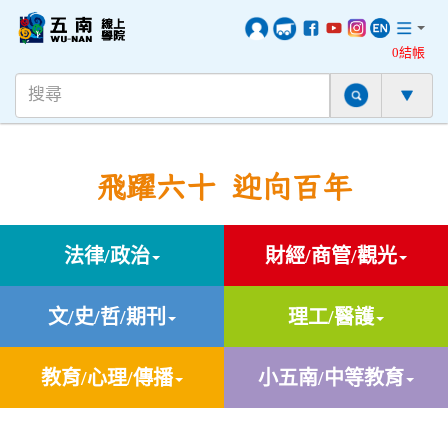
0結帳
飛躍六十 迎向百年
法律/政治
財經/商管/觀光
文/史/哲/期刊
理工/醫護
教育/心理/傳播
小五南/中等教育