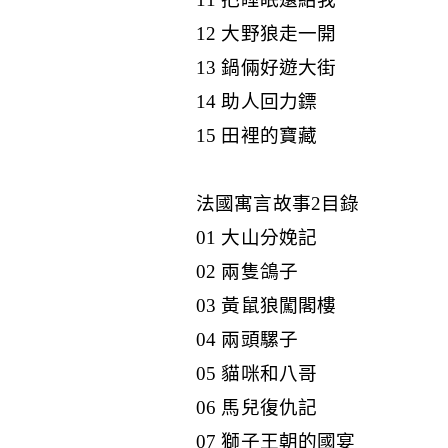
12 大野狼走一開
13 鍋倆好遊大街
14 助人回力鏢
15 田裡的寶藏
法國寓言故事2目錄
01 大山分娩記
02 兩隻鴿子
03 黃鼠狼闖閣樓
04 兩頭騾子
05 貓咪和八哥
06 馬兒復仇記
07 獅子王朝的國宴