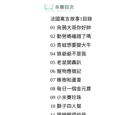
法國寓言故事1目錄
01 烏鴉大哥你好帥
02 勤勞螞蟻錯了嗎
03 青蛙想要變大牛
04 狼爺爺不是我
05 老鼠開轟趴
06 寵物應徵記
07 橡樹和蘆葦
08 每日一個金元寶
09 小米賽珍珠
10 獅子四人幫
11 把睡眠還給我