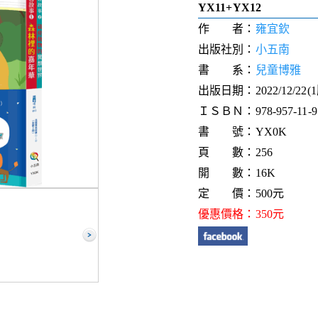
YX11+YX12
作 者：
雍宜欽
出版社別：
小五南
書 系：
兒童博雅
出版日期：2022/12/22(
ＩＳＢＮ：978-957-11-97
書 號：YX0K
頁 數：256
開 數：16K
定 價：500元
優惠價格：350元