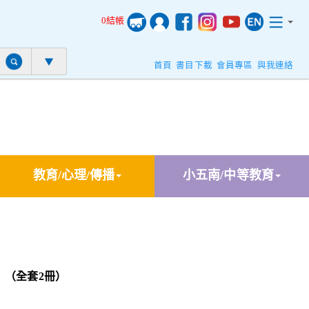
0結帳
首頁
書目下載
會員專區
與我連絡
教育/心理/傳播
小五南/中等教育
 （全套2冊）