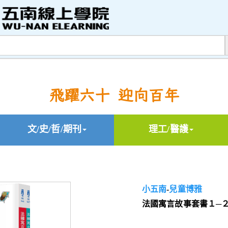
飛躍六十 迎向百年
文/史/哲/期刊
理工/醫護
小五南
-
兒童博雅
法國寓言故事套書１─２