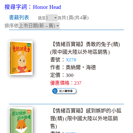
搜尋字詞：Honor Head
書籍列表
共1頁(共4筆)
跳至
頁
排序依
【情緒百寶箱】勇敢的兔子(精)
(限中國大陸以外地區銷售)
書號：
XI78
作者：奧納爾‧海德
定價：300
優惠價格：237
【情緒百寶箱】感到嫉妒的小狐
狸(精) (限中國大陸以外地區銷
售)