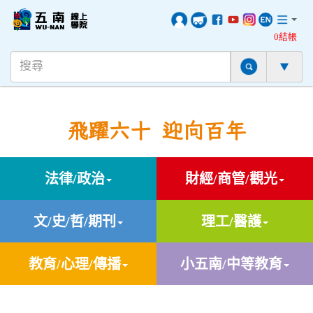
0結帳
飛躍六十 迎向百年
法律/政治
財經/商管/觀光
文/史/哲/期刊
理工/醫護
教育/心理/傳播
小五南/中等教育