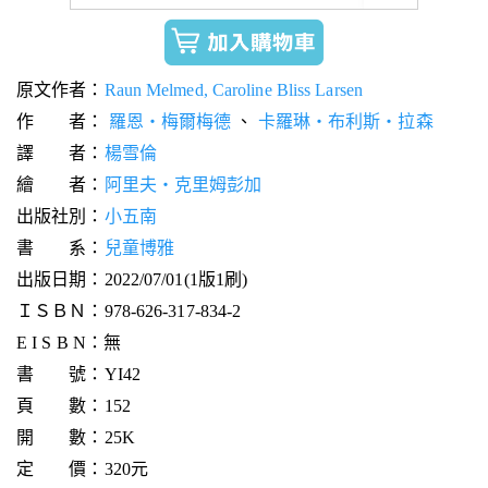
原文作者：
Raun Melmed, Caroline Bliss Larsen
作 者：
羅恩‧梅爾梅德
、
卡羅琳‧布利斯‧拉森
譯 者：
楊雪倫
繪 者：
阿里夫‧克里姆彭加
出版社別：
小五南
書 系：
兒童博雅
出版日期：2022/07/01(1版1刷)
ＩＳＢＮ：978-626-317-834-2
E I S B N：無
書 號：YI42
頁 數：152
開 數：25K
定 價：320元