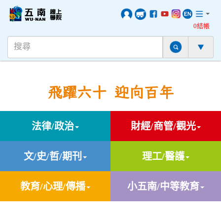
0結帳
飛躍六十 迎向百年
法律/政治
財經/商管/觀光
文/史/哲/期刊
理工/醫護
教育/心理/傳播
小五南/中等教育