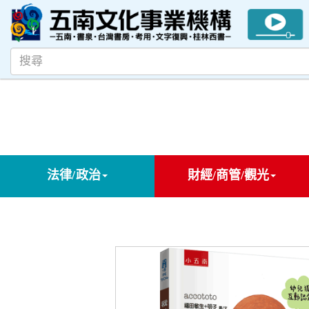
法律/政治
財經/商管/觀光