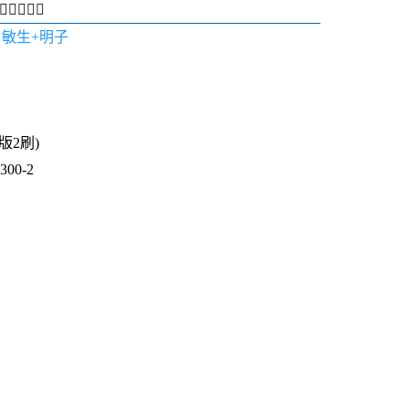

 福田敏生+明子
1版2刷)
00-2