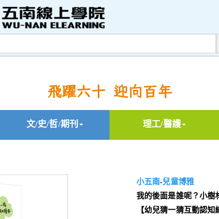
飛躍六十 迎向百年
文/史/哲/期刊
理工/醫護
小五南
-
兒童博雅
我的後面是誰呢？小樹林
【幼兒猜一猜互動認知