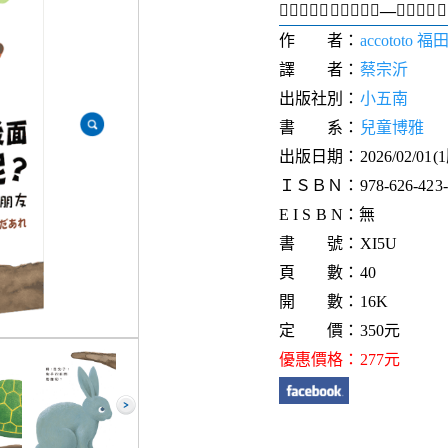
―
作 者：
accototo
譯 者：
蔡宗沂
出版社別：
小五南
書 系：
兒童博雅
出版日期：2026/02/01(
ＩＳＢＮ：978-626-423-3
E I S B N：無
書 號：XI5U
頁 數：40
開 數：16K
定 價：350元
優惠價格：277元