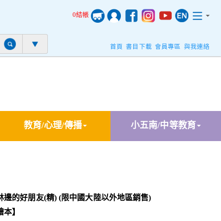
0結帳
首頁
書目下載
會員專區
與我連絡
教育/心理/傳播
小五南/中等教育
邊的好朋友(精) (限中國大陸以外地區銷售)
繪本】