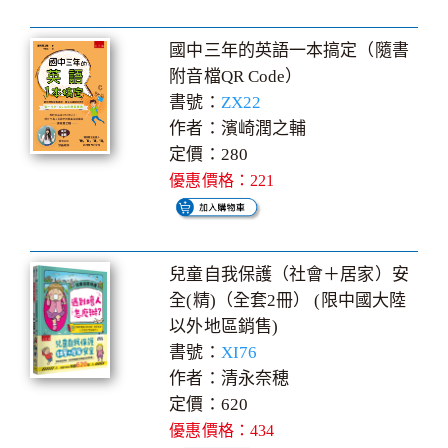
國中三年的英語一本搞定（隨書
附音檔QR Code）
書號：
ZX22
作者：濱崎潤之輔
定價：280
優惠價格：221
兒童自我保護（社會＋居家）安
全(精)（全套2冊） (限中國大陸
以外地區銷售)
書號：
XI76
作者：清永奈穂
定價：620
優惠價格：434