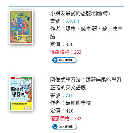
小朋友最愛的恐龍地圖(精)
書號：
XW04
作者：瑪格．錢寧 著、蘇．唐寧
繪
定價：320
優惠價格：253
圖像式學習法：跟著無尾熊學習
正確的英文語感
書號：
ZI11
作者：無尾熊學校
定價：420
優惠價格：332