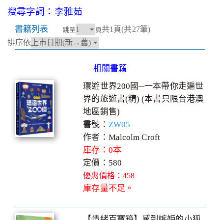
搜尋字詞：李雅茹
書籍列表
共1頁(共27筆)
跳至
頁
排序依
相關書籍
環遊世界200國─一本帶你走遍世
界的旅遊書(精) (本書只限台港澳
地區銷售)
書號：
ZW05
作者：Malcolm Croft
庫存：0本
定價：580
優惠價格：458
庫存量不足。
【情緒百寶箱】感到嫉妒的小狐