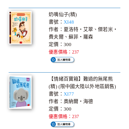
奶嘴仙子(精)
書號：
XI48
作者：夏洛特‧艾翠、傑若米‧
費夫爾、蘇菲‧羅森
定價：300
優惠價格：237
【情緒百寶箱】難過的無尾熊
(精) (限中國大陸以外地區銷售)
書號：
XI77
作者：奧納爾‧海德
定價：300
優惠價格：237