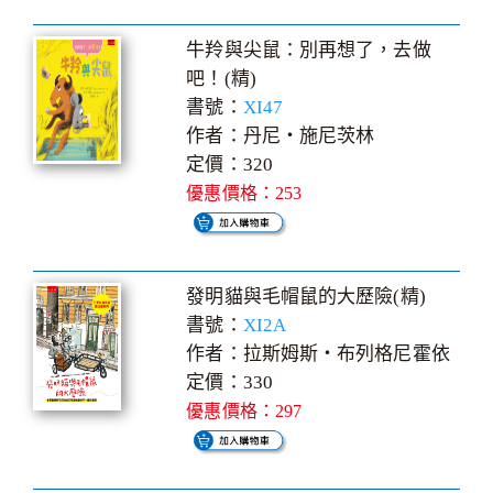
牛羚與尖鼠：別再想了，去做
吧！(精)
書號：
XI47
作者：丹尼‧施尼茨林
定價：320
優惠價格：253
發明貓與毛帽鼠的大歷險(精)
書號：
XI2A
作者：拉斯姆斯‧布列格尼霍依
定價：330
優惠價格：297