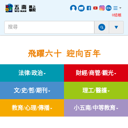
0結帳
飛躍六十 迎向百年
法律/政治
財經/商管/觀光
文/史/哲/期刊
理工/醫護
教育/心理/傳播
小五南/中等教育