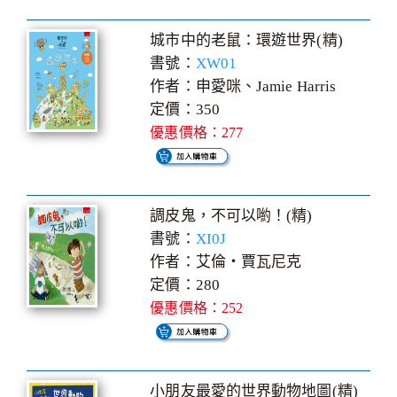
城市中的老鼠：環遊世界(精)
書號：
XW01
作者：申愛咪、Jamie Harris
定價：350
優惠價格：277
調皮鬼，不可以喲！(精)
書號：
XI0J
作者：艾倫‧賈瓦尼克
定價：280
優惠價格：252
小朋友最愛的世界動物地圖(精)