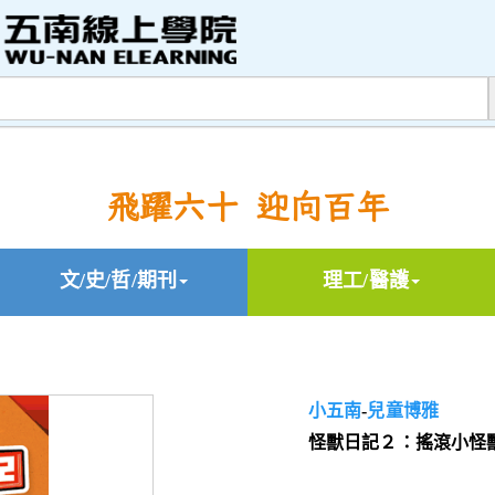
飛躍六十 迎向百年
文/史/哲/期刊
理工/醫護
小五南
-
兒童博雅
怪獸日記２：搖滾小怪