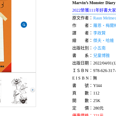
Marvin’s Monster Diary
2022榮獲111年好書
原文作者：
Raun Melmed,
作 者：
羅恩‧梅爾
譯 者：
李政賢
繪 者：
傑夫‧哈維
出版社別：
小五南
書 系：
兒童博雅
出版日期：2022/04/01(
ＩＳＢＮ：978-626-317-6
E I S B N：無
書 號：YI44
頁 數：112
開 數：25K
定 價：280元
優惠價格：221元