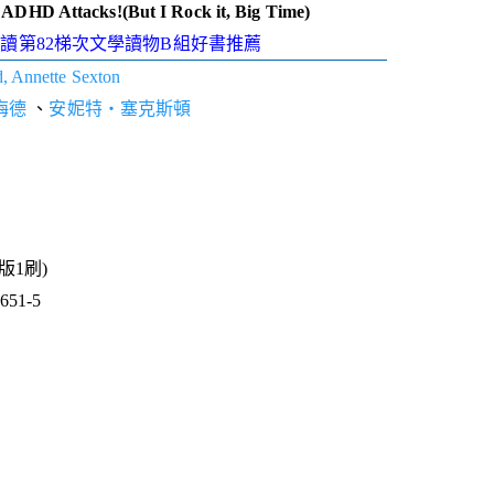
 ADHD Attacks!(But I Rock it, Big Time)
大家讀第82梯次文學讀物B組好書推薦
 Annette Sexton
梅德
、
安妮特‧塞克斯頓
1版1刷)
51-5