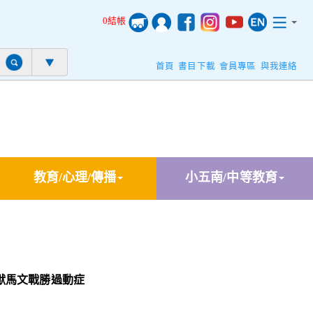
0結帳
首頁
書目下載
會員專區
與我連絡
教育/心理/傳播
小五南/中等教育
獸馬文戰勝過動症