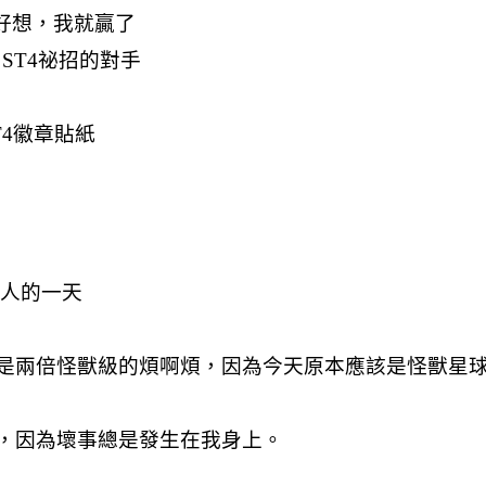
好想，我就贏了
ST4祕招的對手
T4徽章貼紙
源