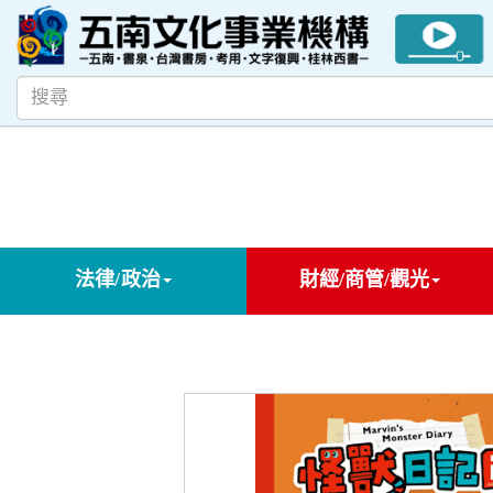
法律/政治
財經/商管/觀光