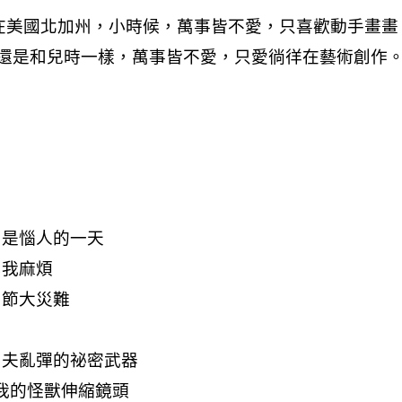
又是惱人的一天
找我麻煩
樂節大災難
事
蒂夫亂彈的祕密武器
用我的怪獸伸縮鏡頭