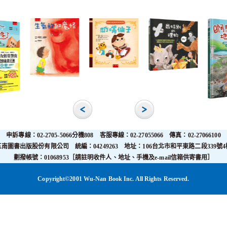
申訴專線：02-2705-5066分機808 客服專線：02-27055066 傳真：02-27066100
五南圖書出版股份有限公司 統編：04249263 地址：106台北市和平東路二段339號4
劃撥帳號：01068953［請註明收件人、地址、手機及e-mail信箱供寄書用］
Copyright©2001 Wu-Nan Book Inc. All Rights Reserved.