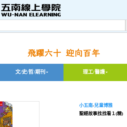
飛躍六十 迎向百年
文/史/哲/期刊
理工/醫護
小五南
-
兒童博雅
聖經故事找找看１(精)