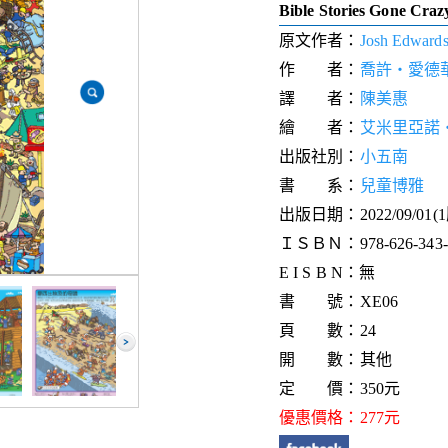
Bible Stories Gone Craz
原文作者：
Josh Edward
作 者：
喬許‧愛德
譯 者：
陳美惠
繪 者：
艾米里亞諾
出版社別：
小五南
書 系：
兒童博雅
出版日期：2022/09/01(
ＩＳＢＮ：978-626-343-0
E I S B N：無
書 號：XE06
頁 數：24
開 數：其他
定 價：350元
優惠價格：277元