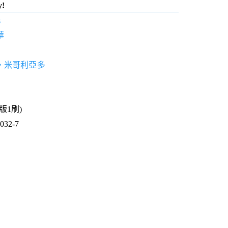
y!
s
華
‧米哥利亞多
1版1刷)
32-7