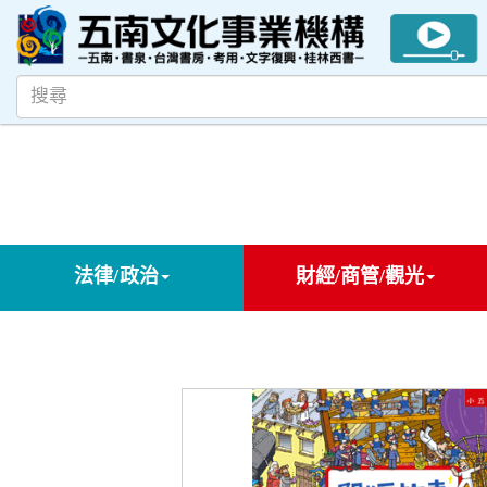
法律/政治
財經/商管/觀光