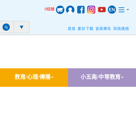
0結帳
首頁
書目下載
會員專區
與我連絡
教育/心理/傳播
小五南/中等教育