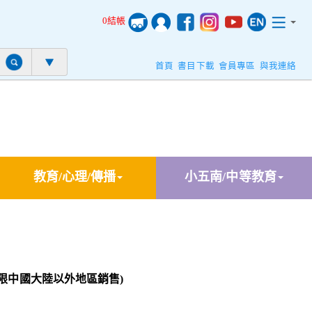
0結帳
首頁
書目下載
會員專區
與我連絡
教育/心理/傳播
小五南/中等教育
(限中國大陸以外地區銷售)