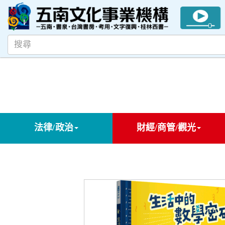
法律/政治
財經/商管/觀光