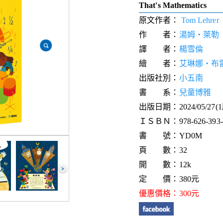
That's Mathematics
原文作者：
Tom Lehrer
作 者：
湯姆‧萊勒
譯 者：
楊雪倫
繪 者：
艾琳娜‧布
出版社別：
小五南
書 系：
兒童博雅
出版日期：2024/05/27(
ＩＳＢＮ：978-626-393-2
書 號：YD0M
頁 數：32
開 數：12k
定 價：380元
優惠價格：300元