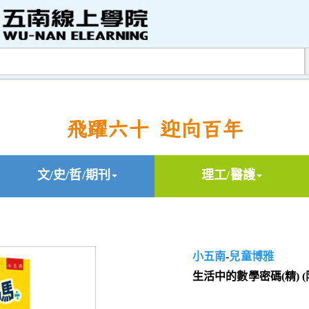
飛躍六十 迎向百年
文/史/哲/期刊
理工/醫護
小五南
-
兒童博雅
生活中的數學密碼(精) 