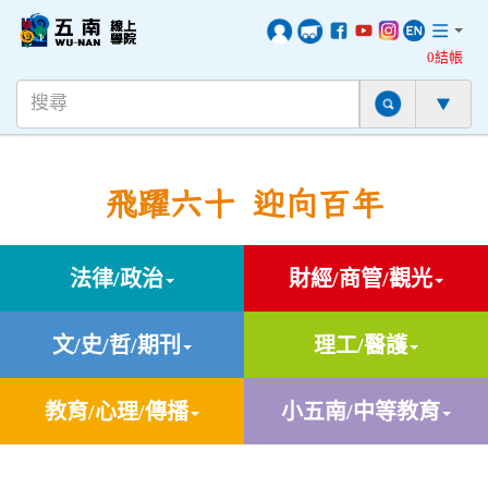
0結帳
飛躍六十 迎向百年
法律/政治
財經/商管/觀光
文/史/哲/期刊
理工/醫護
教育/心理/傳播
小五南/中等教育