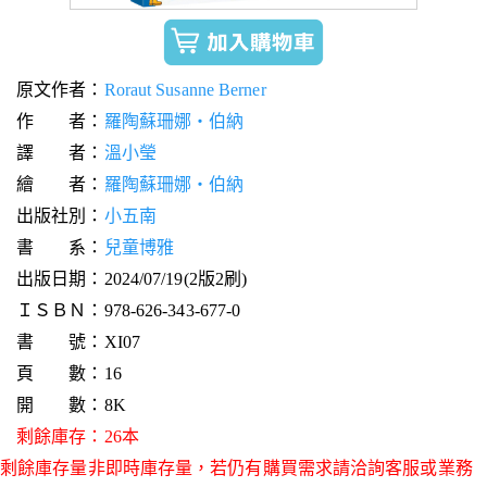
原文作者：
Roraut Susanne Berner
作 者：
羅陶蘇珊娜‧伯納
譯 者：
溫小瑩
繪 者：
羅陶蘇珊娜‧伯納
出版社別：
小五南
書 系：
兒童博雅
出版日期：2024/07/19(2版2刷)
ＩＳＢＮ：978-626-343-677-0
書 號：XI07
頁 數：16
開 數：8K
剩餘庫存：26本
剩餘庫存量非即時庫存量，若仍有購買需求請洽詢客服或業務