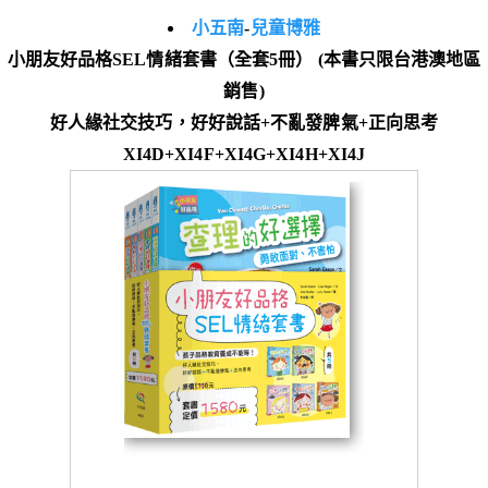
小五南
-
兒童博雅
小朋友好品格SEL情緒套書（全套5冊） (本書只限台港澳地區
銷售)
好人緣社交技巧，好好說話+不亂發脾氣+正向思考
XI4D+XI4F+XI4G+XI4H+XI4J