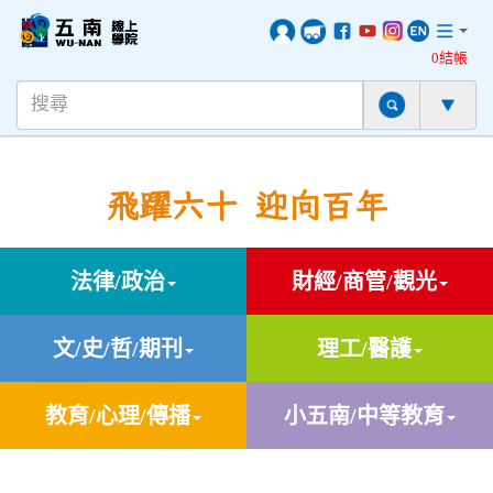
0結帳
飛躍六十 迎向百年
法律/政治
財經/商管/觀光
文/史/哲/期刊
理工/醫護
教育/心理/傳播
小五南/中等教育