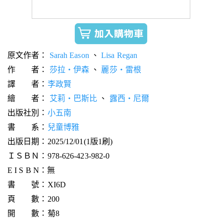
原文作者：
Sarah Eason
、
Lisa Regan
作 者：
莎拉‧伊森
、
麗莎‧雷根
譯 者：
李政賢
繪 者：
艾莉‧巴斯比
、
露西‧尼爾
出版社別：
小五南
書 系：
兒童博雅
出版日期：2025/12/01(1版1刷)
ＩＳＢＮ：978-626-423-982-0
E I S B N：無
書 號：XI6D
頁 數：200
開 數：菊8