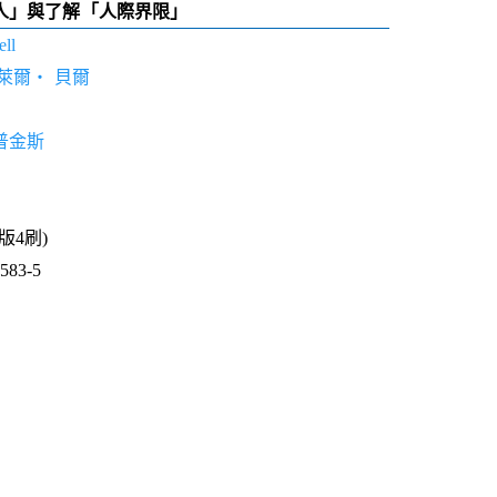
人」與了解「人際界限」
ell
萊爾‧ 貝爾
普金斯
2版4刷)
83-5