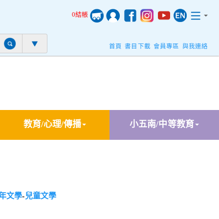
0結帳
首頁
書目下載
會員專區
與我連絡
教育/心理/傳播
小五南/中等教育
年文學
-
兒童文學