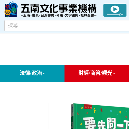
法律/政治
財經/商管/觀光