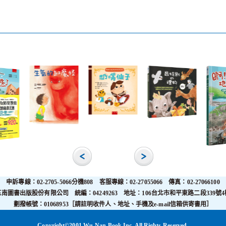
申訴專線：02-2705-5066分機808 客服專線：02-27055066 傳真：02-27066100
五南圖書出版股份有限公司 統編：04249263 地址：106台北市和平東路二段339號4
劃撥帳號：01068953［請註明收件人、地址、手機及e-mail信箱供寄書用］
Copyright©2001 Wu-Nan Book Inc. All Rights Reserved.