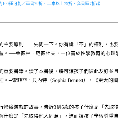
世界的100種可能／單書79折、二本以上75折、套書區7折起