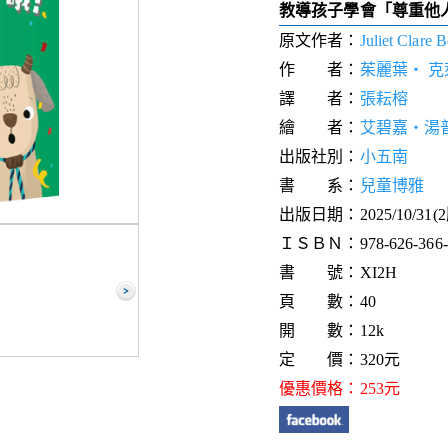
教導孩子學會「尊重他
原文作者：
Juliet Clare B
作 者：
茱麗葉‧ 克
譯 者：
張耘榕
繪 者：
艾碧嘉‧湯
出版社別：
小五南
書 系：
兒童博雅
出版日期：2025/10/31(
ＩＳＢＮ：978-626-366-5
書 號：XI2H
頁 數：40
開 數：12k
定 價：320元
優惠價格：253元