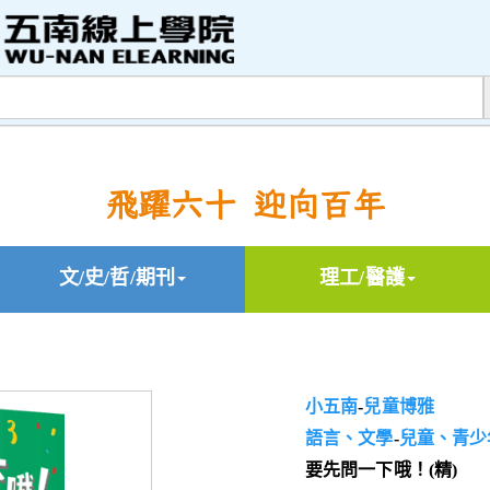
飛躍六十 迎向百年
文/史/哲/期刊
理工/醫護
小五南
-
兒童博雅
語言、文學
-
兒童、青少
要先問一下哦！(精)