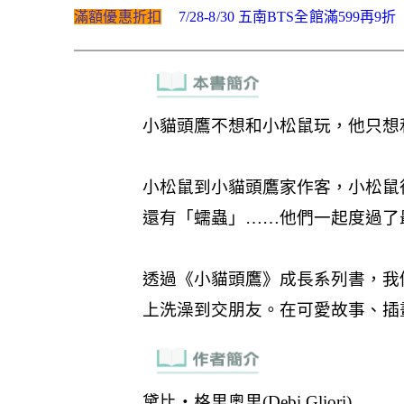
滿額優惠折扣
7/28-8/30 五南BTS全館滿599再9折