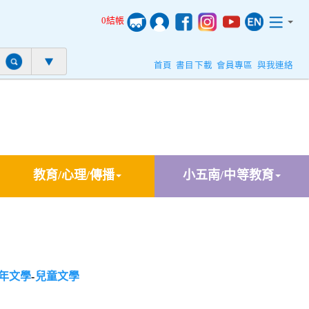
0結帳
首頁
書目下載
會員專區
與我連絡
教育/心理/傳播
小五南/中等教育
年文學
-
兒童文學