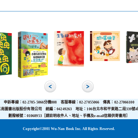
申訴專線：02-2705-5066分機808 客服專線：02-27055066 傳真：02-27066100
五南圖書出版股份有限公司 統編：04249263 地址：106台北市和平東路二段339號4
劃撥帳號：01068953［請註明收件人、地址、手機及e-mail信箱供寄書用］
Copyright©2001 Wu-Nan Book Inc. All Rights Reserved.