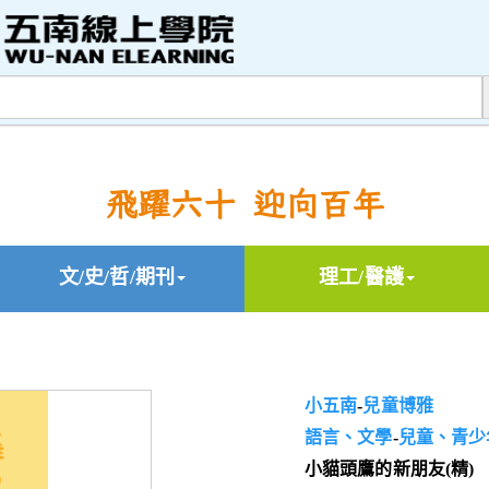
飛躍六十 迎向百年
文/史/哲/期刊
理工/醫護
小五南
-
兒童博雅
語言、文學
-
兒童、青少
小貓頭鷹的新朋友(精)