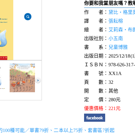
你要和我當朋友嗎？教
作 者：
黛比‧格里奧里(D
譯 者：
張耘榕
繪 者：
艾莉森‧布朗(A
出版社別：
小五南
書 系：
兒童博雅
出版日期：2025/12/18(
ＩＳＢＮ：978-626-317-4
書 號：XX1A
頁 數：32
開 數：其他
定 價：280元
優惠價格：221元
世界的100種可能／單書79折、二本以上75折、套書區7折起