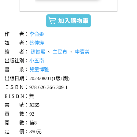
作 者：
李侖姬
譯 者：
蔡佳燁
繪 者：
孫智熙
、
主民貞
、
申寶美
出版社別：
小五南
書 系：
兒童博雅
出版日期：2023/08/01(1版1刷)
ＩＳＢＮ：978-626-366-309-1
E I S B N：無
書 號：XI65
頁 數：92
開 數：菊8
定 價：850元