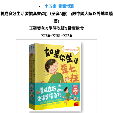
小五南
-
兒童博雅
養成良好生活習慣套書(精)（全套3冊） (限中國大陸以外地區銷
售)
正確姿勢X準時吃飯X健康飲食
XI60+XI61+XI50