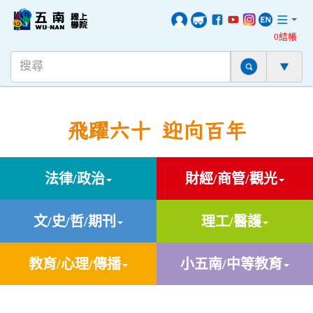
0結帳
飛躍六十 迎向百年
法律/政治
財經/商管/觀光
文/史/哲/期刊
理工/醫護
教育/心理/傳播
小五南/中等教育