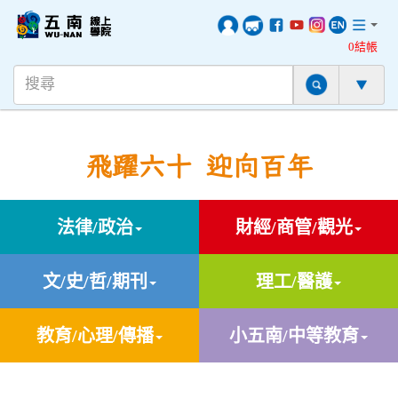
0結帳
飛躍六十 迎向百年
法律/政治
財經/商管/觀光
文/史/哲/期刊
理工/醫護
教育/心理/傳播
小五南/中等教育