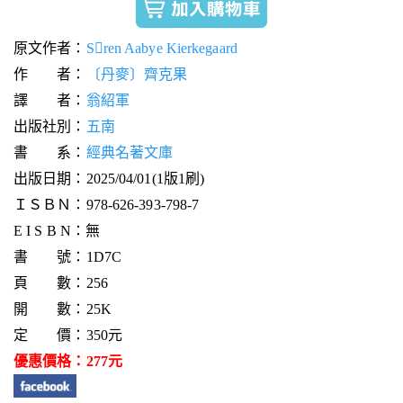
原文作者：
Sren Aabye Kierkegaard
作 者：
〔丹麥〕齊克果
譯 者：
翁紹軍
出版社別：
五南
書 系：
經典名著文庫
出版日期：2025/04/01(1版1刷)
ＩＳＢＮ：978-626-393-798-7
E I S B N：無
書 號：1D7C
頁 數：256
開 數：25K
定 價：350元
優惠價格：277元