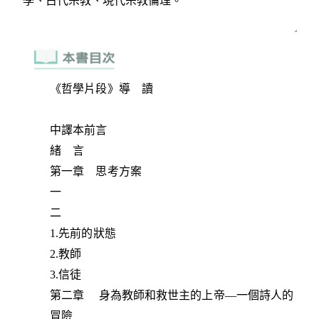
《哲學片段》導 讀
中譯本前言
緒 言
第一章 思考方案
一
二
1.先前的狀態
2.教師
3.信徒
第二章 身為教師和救世主的上帝—一個詩人的
冒險