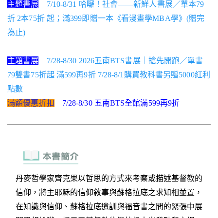
主題書展
7/10-8/31 哈囉！社會——新鮮人書展／單本79
折 2本75折 起；滿399即贈一本《看漫畫學MBA學》(贈完
為止)
主題書展
7/28-8/30 2026五南BTS書展｜搶先開跑／單書
79雙書75折起 滿599再9折 7/28-8/1購買教科書另贈5000紅利
點數
滿額優惠折扣
7/28-8/30 五南BTS全館滿599再9折