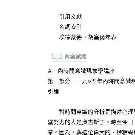
引用文獻
名詞索引
埃德蒙德‧胡塞爾年表