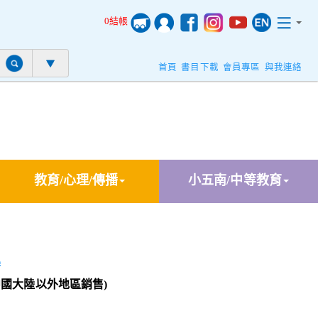
0結帳
首頁
書目下載
會員專區
與我連絡
教育/心理/傳播
小五南/中等教育
學
中國大陸以外地區銷售)