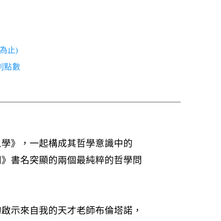
為止)
紅利點數