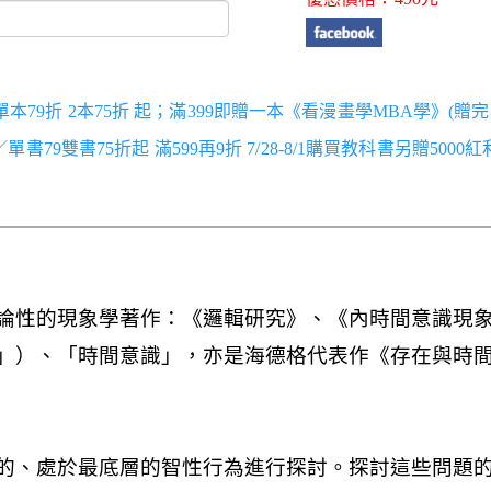
／單本79折 2本75折 起；滿399即贈一本《看漫畫學MBA學》(贈完
跑／單書79雙書75折起 滿599再9折 7/28-8/1購買教科書另贈5000