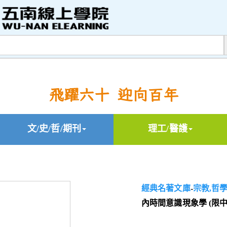
飛躍六十 迎向百年
文/史/哲/期刊
理工/醫護
經典名著文庫
-
宗教,哲
內時間意識現象學 (限