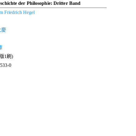
schichte der Philosophie: Dritter Band
m Friedrich Hegel
太慶
庫
1版1刷)
33-0