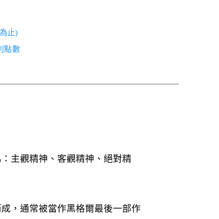
為止)
紅利點數