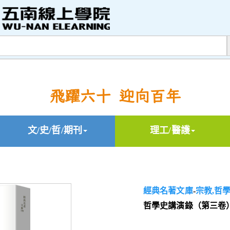
飛躍六十 迎向百年
文/史/哲/期刊
理工/醫護
經典名著文庫
-
宗教,哲
哲學史講演錄（第三卷）