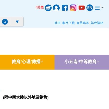
0結帳
首頁
書目下載
會員專區
與我連絡
教育/心理/傳播
小五南/中等教育
學
 (限中國大陸以外地區銷售)