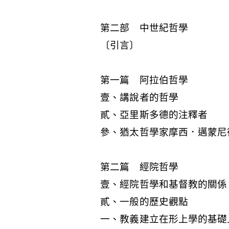
第二部 中世紀哲學
〔引言〕
第一篇 阿拉伯哲學
壹、講說者的哲學
貳、亞里斯多德的注釋者
參、猶太哲學家摩西．邁蒙尼
第二篇 經院哲學
壹、經院哲學和基督教的關係
貳、一般的歷史觀點
一、教義建立在形上學的基礎