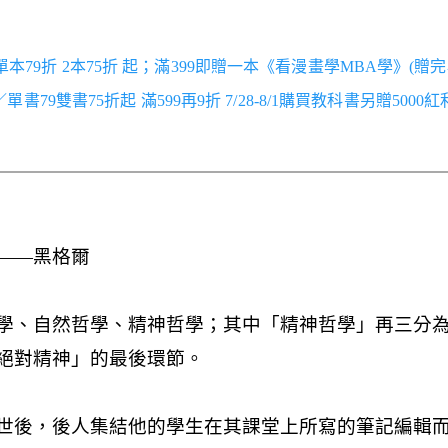
／單本79折 2本75折 起；滿399即贈一本《看漫畫學MBA學》(贈完
跑／單書79雙書75折起 滿599再9折 7/28-8/1購買教科書另贈5000