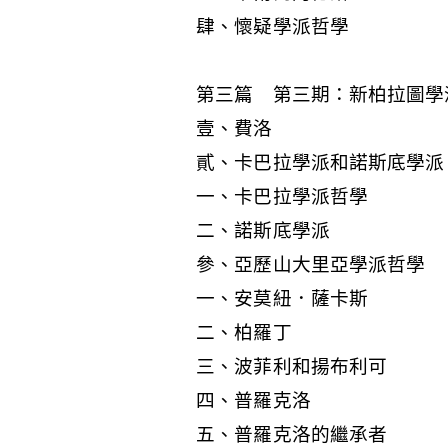
肆、懷疑學派哲學
第三篇 第三期：新柏拉圖學
壹、費洛
貳、卡巴拉學派和諾斯底學派
一、卡巴拉學派哲學
二、諾斯底學派
參、亞歷山大里亞學派哲學
一、安莫紐．薩卡斯
二、柏羅丁
三、波菲利和揚布利可
四、普羅克洛
五、普羅克洛的繼承者