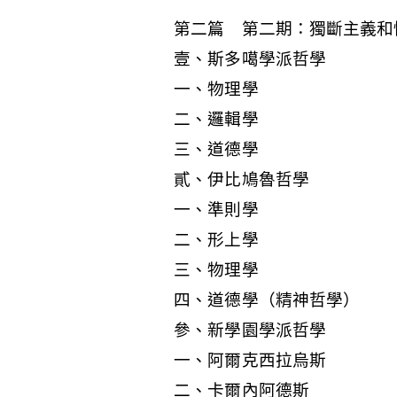
第二篇 第二期：獨斷主義和
壹、斯多噶學派哲學
一、物理學
二、邏輯學
三、道德學
貳、伊比鳩魯哲學
一、準則學
二、形上學
三、物理學
四、道德學（精神哲學）
參、新學園學派哲學
一、阿爾克西拉烏斯
二、卡爾內阿德斯