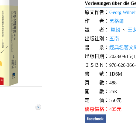
Vorlesungen über die Ge
原文作者：
Georg Wilhel
作 者：
黑格爾
譯 者：
賀麟
、
王
出版社別：
五南
書 系：
經典名著文
出版日期：2023/09/15(
ＩＳＢＮ：978-626-366-5
書 號：1D6M
頁 數：488
開 數：25K
定 價：550元
優惠價格：435元