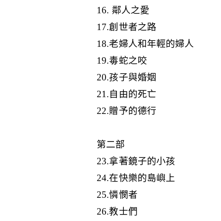
16. 鄰人之愛
17.創世者之路
18.老婦人和年輕的婦人
19.毒蛇之咬
20.孩子與婚姻
21.自由的死亡
22.贈予的德行
第二部
23.拿著鏡子的小孩
24.在快樂的島嶼上
25.憐憫者
26.教士們