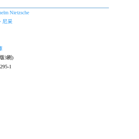
a
helm Nietzsche
‧尼采
庫
1版3刷)
95-1