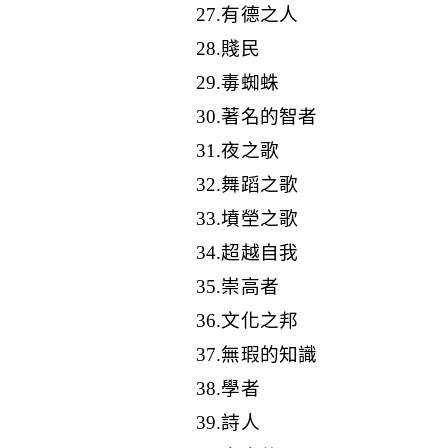
27.有德之人
28.賤民
29.毒蜘蛛
30.著名的智者
31.夜之歌
32.舞蹈之歌
33.墳塋之歌
34.超越自我
35.崇高者
36.文化之邦
37.無瑕的知識
38.學者
39.詩人