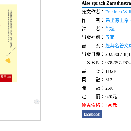
Also sprach Zarathustr
原文作者：
Friedrich Wil
作 者：
弗里德里希
譯 者：
徐楓
出版社別：
五南
書 系：
經典名著文
出版日期：2023/08/18(
ＩＳＢＮ：978-957-763-2
書 號：1D2F
頁 數：512
開 數：25K
定 價：620元
優惠價格：490元