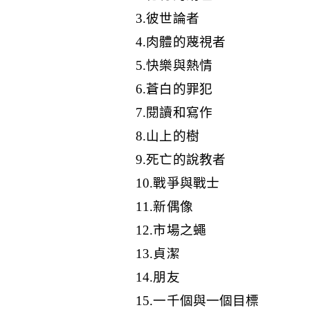
3.彼世論者
4.肉體的蔑視者
5.快樂與熱情
6.蒼白的罪犯
7.閱讀和寫作
8.山上的樹
9.死亡的說教者
10.戰爭與戰士
11.新偶像
12.市場之蠅
13.貞潔
14.朋友
15.一千個與一個目標