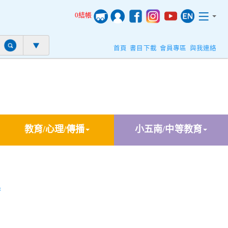
0結帳
首頁
書目下載
會員專區
與我連絡
教育/心理/傳播
小五南/中等教育
學