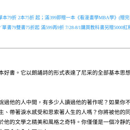
／單本79折 2本75折 起；滿399即贈一本《看漫畫學MBA學》(贈完
跑／單書79雙書75折起 滿599再9折 7/28-8/1購買教科書另贈5000