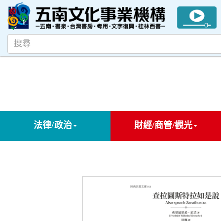
法律/政治
財經/商管/觀光