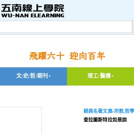
飛躍六十 迎向百年
文/史/哲/期刊
理工/醫護
經典名著文庫
-
宗教,哲
查拉圖斯特拉如是說