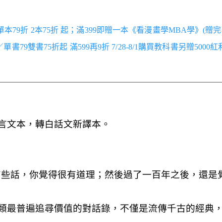
／單本79折 2本75折 起；滿399即贈一本《看漫畫學MBA學》(贈完
跑／單書79雙書75折起 滿599再9折 7/28-8/1購買教科書另贈5000