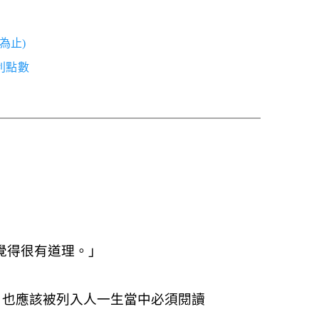
為止)
紅利點數