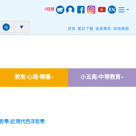
0結帳
首頁
書目下載
會員專區
與我連絡
教育/心理/傳播
小五南/中等教育
學
哲學
-
近現代西洋哲學