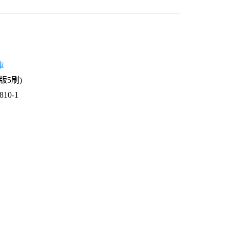
庫
1版5刷)
10-1