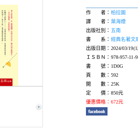
作 者：
柏拉圖
譯 者：
葉海煙
出版社別：
五南
書 系：
經典名著文
出版日期：2024/03/19(
ＩＳＢＮ：978-957-11-98
書 號：1D0G
頁 數：592
開 數：25K
定 價：850元
優惠價格：672元