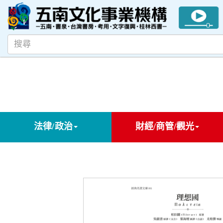
法律/政治
財經/商管/觀光