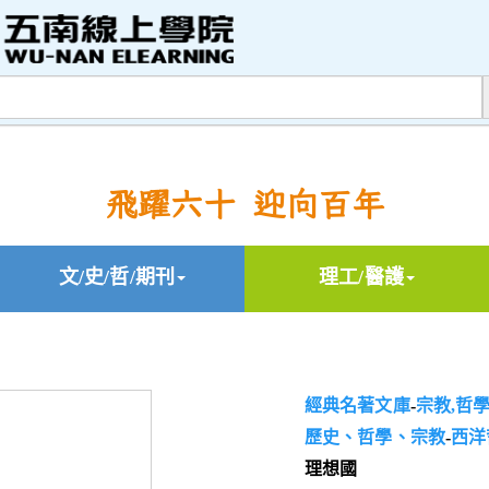
飛躍六十 迎向百年
文/史/哲/期刊
理工/醫護
經典名著文庫
-
宗教,哲
歷史、哲學、宗教
-
西洋
理想國