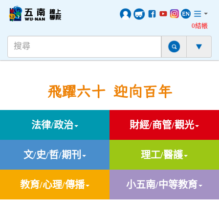
0結帳
飛躍六十 迎向百年
法律/政治
財經/商管/觀光
文/史/哲/期刊
理工/醫護
教育/心理/傳播
小五南/中等教育