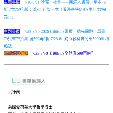
主題書展
7/10-8/31 哈囉！社會——新鮮人書展／單本79
折 2本75折 起；滿399即贈一本《看漫畫學MBA學》(贈完
為止)
主題書展
7/28-8/30 2026五南BTS書展｜搶先開跑／單書
79雙書75折起 滿599再9折 7/28-8/1購買教科書另贈5000紅利
點數
滿額優惠折扣
7/28-8/30 五南BTS全館滿599再9折