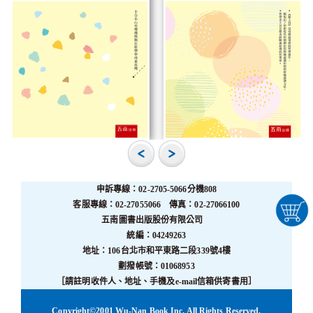
申訴專線：02-2705-5066分機808
客服專線：02-27055066 傳真：02-27066100
五南圖書出版股份有限公司
統編：04249263
地址：106台北市和平東路二段339號4樓
劃撥帳號：01068953
［請註明收件人、地址、手機及e-mail信箱供寄書用］
Copyright©2001 Wu-Nan Book Inc. All Rights Reserved.