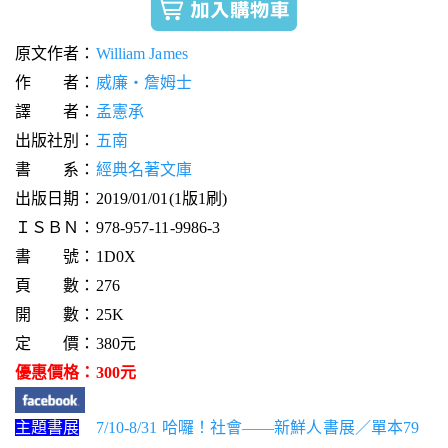
原文作者：
William James
作 者：
威廉‧詹姆士
譯 者：
孟憲承
出版社別：
五南
書 系：
經典名著文庫
出版日期：2019/01/01(1版1刷)
ＩＳＢＮ：978-957-11-9986-3
書 號：1D0X
頁 數：276
開 數：25K
定 價：380元
優惠價格：300元
主題書展
7/10-8/31 哈囉！社會——新鮮人書展／單本79