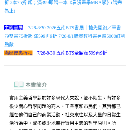
折 2本75折 起；滿399即贈一本《看漫畫學MBA學》(贈完
為止)
主題書展
7/28-8/30 2026五南BTS書展｜搶先開跑／單書
79雙書75折起 滿599再9折 7/28-8/1購買教科書另贈5000紅利
點數
滿額優惠折扣
7/28-8/30 五南BTS全館滿599再9折