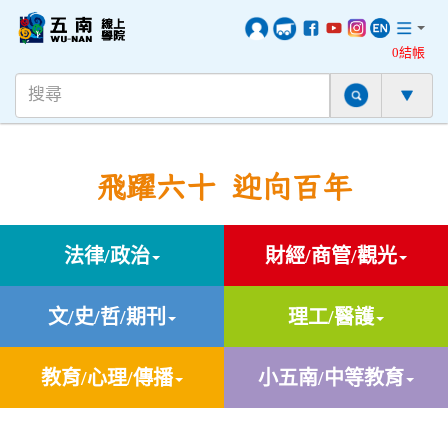
0結帳
飛躍六十 迎向百年
法律/政治
財經/商管/觀光
文/史/哲/期刊
理工/醫護
教育/心理/傳播
小五南/中等教育