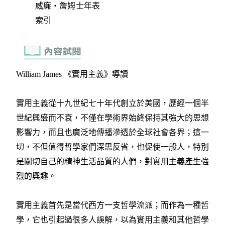
威廉‧詹姆士年表
索引