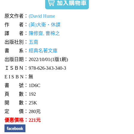
原文作者：
(David Hume
作 者：
(英)大衛‧休謨
譯 者：
陳修齋, 曹棉之
出版社別：
五南
書 系：
經典名著文庫
出版日期：2022/10/01(1版1刷)
ＩＳＢＮ：978-626-343-340-3
E I S B N：無
書 號：1D6C
頁 數：192
開 數：25K
定 價：280元
優惠價格：221元