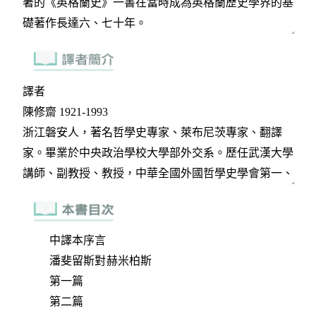
中譯本序言
潘斐留斯對赫米柏斯
第一篇
第二篇