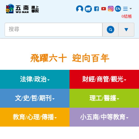
0結帳
飛躍六十 迎向百年
法律/政治
財經/商管/觀光
文/史/哲/期刊
理工/醫護
教育/心理/傳播
小五南/中等教育