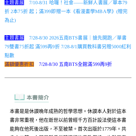
主題書展
7/10-8/31 哈囉！社會——新鮮人書展／單本79
折 2本75折 起；滿399即贈一本《看漫畫學MBA學》(贈完
為止)
主題書展
7/28-8/30 2026五南BTS書展｜搶先開跑／單書
79雙書75折起 滿599再9折 7/28-8/1購買教科書另贈5000紅利
點數
滿額優惠折扣
7/28-8/30 五南BTS全館滿599再9折